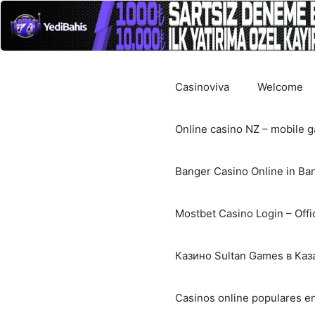
İçeriğe
atla
Casinoviva
Welcome
Online casino NZ – mobile g
Banger Casino Online in Ba
Mostbet Casino Login – Offi
Казино Sultan Games в Каз
Casinos online populares e