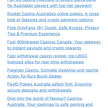
for Australian players with top-tier payment
Rocket Casino Australia’s online pokies: A close
look at features and crypto payment options
Free OnlyFans 18+ Guide: Safe Access, Privacy
Tips & Premium Experience
Fast Withdrawal Casinos Canada: Your gateway
to instant payouts and crypto rewards
Fast withdrawal casino review: top UKGC
licensed sites for real-time withdrawals
Flagman Casino: Schnelle Gewinne und rasche
Action für Kurz‑Burst‑Spieler
PayID Pokies Australia safety first: Ensuring
secure deposits and withdrawals
Dive into the world of Neosurf Casinos
Australia: Your roadmap to safe gaming and