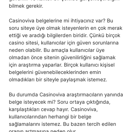
bilmek gerekir.
Casinoviva belgelerine mi ihtiyacınız var? Bu
soru siteye üye olmak isteyenlerin en çok merak
ettiği ve aradığı bilgilerden biridir. Çünkü birçok
casino sitesi, kullanıcılar için güven sorunlarına
neden olabilir. Bu amaçla kullanıcılar üye
olmadan önce sitenin güvenilirliğini sağlamak
için araştırma yaparlar. Birçok kullanıcı kişisel
belgelerini güvenebileceklerinden emin
olmadıkları bir siteyle paylaşmak istemez.
Bu durumda Casinoviva araştırmacıların yanında
belge isteyecek mi? Soru ortaya çıktığında,
karşılaştıkları cevap hayır. Casinoviva,
kullanıcılarından herhangi bir belge
sağlamalarını istemez. Bu bazen tercih edilen
oranın artmasına neden olur.