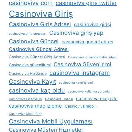
casinoviva com
casinoviva giris twitter
Casinoviva Giriş
Casinoviva Giriş Adresi
casinoviva girişi
Casinoviva giriş yap
casinoviva giriş sorunları
Casinoviva Güncel
casinoviva güncel adres
Casinoviva Güncel Adresi
Casinoviva Güncel Giriş Adresi
Casinoviva güvenilir bahis sitesi
Casinoviva Güvenlir mi
Casinoviva güvenilir mi
casinoviva instagram
Casinoviva Hakkında
Casinoviva Kayıt
casinoviva kayıt i̇şlemi
casinoviva kaç oldu
casinoviva kullanıcı yorumları
casinoviva maç izle
Casinoviva Lisanslı Mı
Casinoviva Lisansı
casinoviva maç izleme
Casinoviva mobil
Casinoviva Mobil Giriş
Casinoviva Mobil Uygulaması
Casinoviva Müşteri Hizmetleri