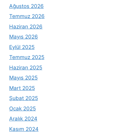
Ağustos 2026
Temmuz 2026
Haziran 2026
Mayıs 2026
Eylül 2025
Temmuz 2025
Haziran 2025
Mayıs 2025
Mart 2025
Şubat 2025
Ocak 2025
Aralık 2024
Kasım 2024