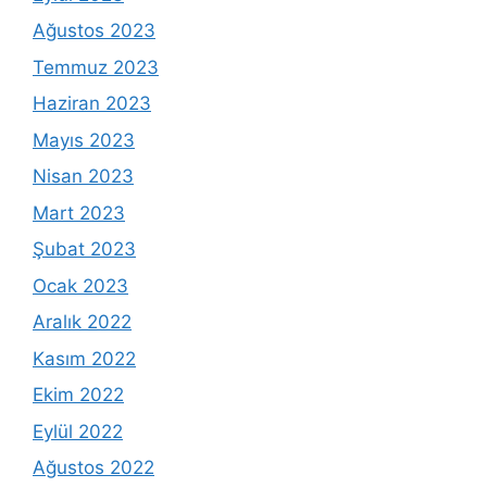
Ağustos 2023
Temmuz 2023
Haziran 2023
Mayıs 2023
Nisan 2023
Mart 2023
Şubat 2023
Ocak 2023
Aralık 2022
Kasım 2022
Ekim 2022
Eylül 2022
Ağustos 2022