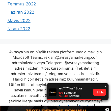
Temmuz 2022
Haziran 2022
Mayıs 2022
Nisan 2022
Avrasya'nın en büyük reklam platformunda olmak için
Microsoft Teams:
reklam@avrasyamarketing.com
adresimizden veya Telegram: @Avrasyamarketing
adresimizden irtibat kurabilirsiniz. (Tek iletişim
adreslerimiz teams / telegram ve mail adresimizdir.
Harici hiçbir iletişim adresimiz bulunmamaktadır.
Lütfen itibar etmeyiniz.) Türkiye yasalarına göre 7258
sayılı kanun uyarınca yasa dışı bahis oynamanın
cezaları mevcuttur. Şu an bulunduğunuz site hiç bir
şekilde illegal bahis oyunları oynatmıyor ve oynamaya
aracı olmuyordur.
galabet
|
betdog
|
lidyabet
|
×