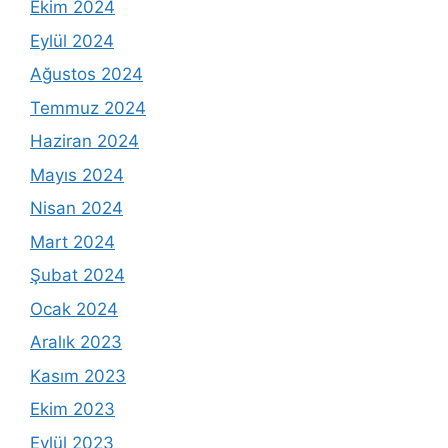
Ekim 2024
Eylül 2024
Ağustos 2024
Temmuz 2024
Haziran 2024
Mayıs 2024
Nisan 2024
Mart 2024
Şubat 2024
Ocak 2024
Aralık 2023
Kasım 2023
Ekim 2023
Eylül 2023