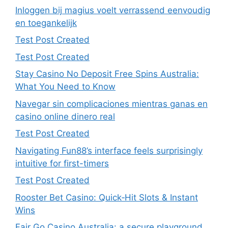
Inloggen bij magius voelt verrassend eenvoudig
en toegankelijk
Test Post Created
Test Post Created
Stay Casino No Deposit Free Spins Australia:
What You Need to Know
Navegar sin complicaciones mientras ganas en
casino online dinero real
Test Post Created
Navigating Fun88’s interface feels surprisingly
intuitive for first-timers
Test Post Created
Rooster Bet Casino: Quick‑Hit Slots & Instant
Wins
Fair Go Casino Australia: a secure playground