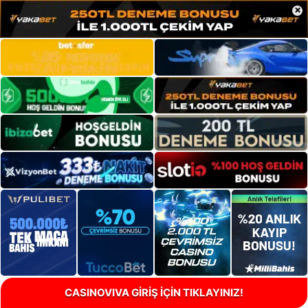
×
CASINOVIVA GİRİŞ İÇİN TIKLAYINIZ!