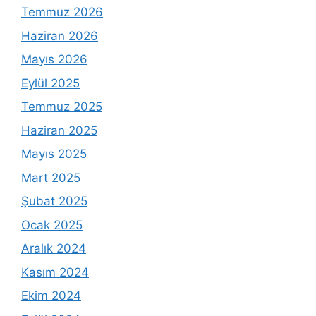
Temmuz 2026
Haziran 2026
Mayıs 2026
Eylül 2025
Temmuz 2025
Haziran 2025
Mayıs 2025
Mart 2025
Şubat 2025
Ocak 2025
Aralık 2024
Kasım 2024
Ekim 2024