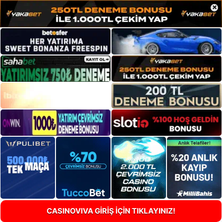
×
CASINOVIVA GİRİŞ İÇİN TIKLAYINIZ!