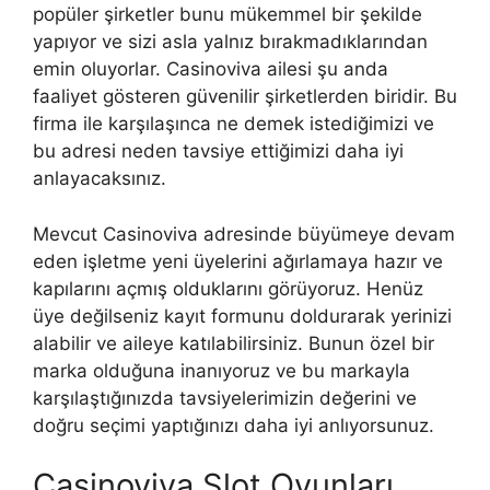
popüler şirketler bunu mükemmel bir şekilde
yapıyor ve sizi asla yalnız bırakmadıklarından
emin oluyorlar. Casinoviva ailesi şu anda
faaliyet gösteren güvenilir şirketlerden biridir. Bu
firma ile karşılaşınca ne demek istediğimizi ve
bu adresi neden tavsiye ettiğimizi daha iyi
anlayacaksınız.
Mevcut Casinoviva adresinde büyümeye devam
eden işletme yeni üyelerini ağırlamaya hazır ve
kapılarını açmış olduklarını görüyoruz. Henüz
üye değilseniz kayıt formunu doldurarak yerinizi
alabilir ve aileye katılabilirsiniz. Bunun özel bir
marka olduğuna inanıyoruz ve bu markayla
karşılaştığınızda tavsiyelerimizin değerini ve
doğru seçimi yaptığınızı daha iyi anlıyorsunuz.
Casinoviva Slot Oyunları