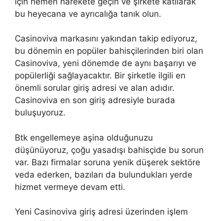
için hemen harekete geçin ve şirkete katılarak
bu heyecana ve ayrıcalığa tanık olun.
Casinoviva markasını yakından takip ediyoruz,
bu dönemin en popüler bahisçilerinden biri olan
Casinoviva, yeni dönemde de aynı başarıyı ve
popülerliği sağlayacaktır. Bir şirketle ilgili en
önemli sorular giriş adresi ve alan adıdır.
Casinoviva en son giriş adresiyle burada
buluşuyoruz.
Btk engellemeye aşina olduğunuzu
düşünüyoruz, çoğu yasadışı bahisçide bu sorun
var. Bazı firmalar soruna yenik düşerek sektöre
veda ederken, bazıları da bulundukları yerde
hizmet vermeye devam etti.
Yeni Casinoviva giriş adresi üzerinden işlem