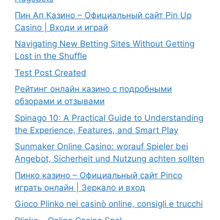
Пин Ап Казино – Официальный сайт Pin Up
Casino | Входи и играй
Navigating New Betting Sites Without Getting
Lost in the Shuffle
Test Post Created
Рейтинг онлайн казино с подробными
обзорами и отзывами
Spinago 10: A Practical Guide to Understanding
the Experience, Features, and Smart Play
Sunmaker Online Casino: worauf Spieler bei
Angebot, Sicherheit und Nutzung achten sollten
Пинко казино – Официальный сайт Pinco
играть онлайн | Зеркало и вход
Gioco Plinko nei casinò online, consigli e trucchi