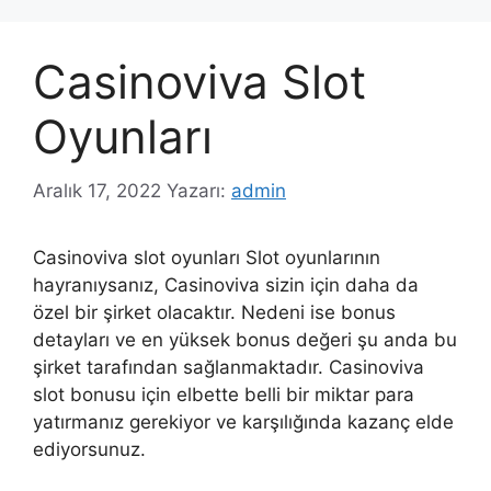
Casinoviva Slot
Oyunları
Aralık 17, 2022
Yazarı:
admin
Casinoviva slot oyunları Slot oyunlarının
hayranıysanız, Casinoviva sizin için daha da
özel bir şirket olacaktır. Nedeni ise bonus
detayları ve en yüksek bonus değeri şu anda bu
şirket tarafından sağlanmaktadır. Casinoviva
slot bonusu için elbette belli bir miktar para
yatırmanız gerekiyor ve karşılığında kazanç elde
ediyorsunuz.