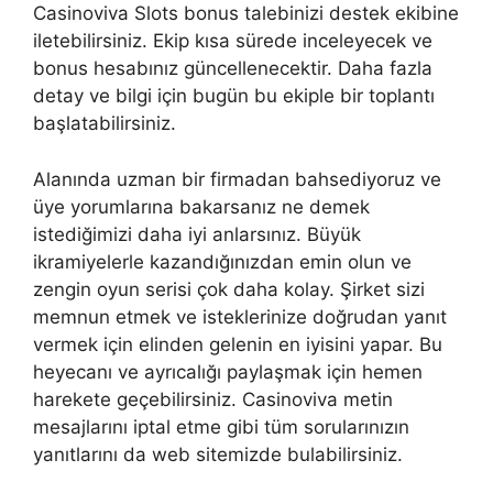
Casinoviva Slots bonus talebinizi destek ekibine
iletebilirsiniz. Ekip kısa sürede inceleyecek ve
bonus hesabınız güncellenecektir. Daha fazla
detay ve bilgi için bugün bu ekiple bir toplantı
başlatabilirsiniz.
Alanında uzman bir firmadan bahsediyoruz ve
üye yorumlarına bakarsanız ne demek
istediğimizi daha iyi anlarsınız. Büyük
ikramiyelerle kazandığınızdan emin olun ve
zengin oyun serisi çok daha kolay. Şirket sizi
memnun etmek ve isteklerinize doğrudan yanıt
vermek için elinden gelenin en iyisini yapar. Bu
heyecanı ve ayrıcalığı paylaşmak için hemen
harekete geçebilirsiniz. Casinoviva metin
mesajlarını iptal etme gibi tüm sorularınızın
yanıtlarını da web sitemizde bulabilirsiniz.