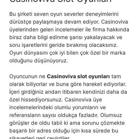
Bu şirketi seven oyun severler deneyimlerini
dürüstçe paylaşmaya devam ediyor. Casinoviva
üyelerinden gelen incelemeler ile firma hakkında
biraz daha bilgi edinme şansı yakalayacak ve
soru işaretlerini geride bırakmış olacaksınız.
Oyun dünyasını çok iyi bilen çok özel bir marka
olduğunu düşünüyoruz.
Oyuncunun ne
Casinoviva slot oyunları
tam
olarak biliyorlar ve buna göre hareket ediyorlar.
İçeri girdiğiniz andan itibaren kendinizi daha da
özel hissediyorsunuz. Casinoviva üye
incelemelerindeki olumlu yorumların ve
referansların sayısı oldukça fazladır. Olumsuz
görüşler de oldu tabii ki ama sorunu çözmekte
başarılı bir adres olduğu için kısa sürede bu
şikayetleri geri çevirdiler.