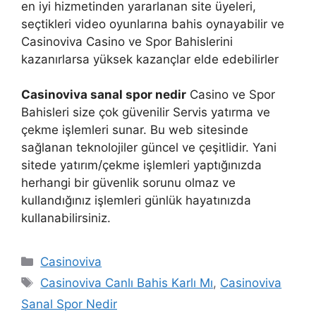
en iyi hizmetinden yararlanan site üyeleri,
seçtikleri video oyunlarına bahis oynayabilir ve
Casinoviva Casino ve Spor Bahislerini
kazanırlarsa yüksek kazançlar elde edebilirler
Casinoviva sanal spor nedir
Casino ve Spor
Bahisleri size çok güvenilir Servis yatırma ve
çekme işlemleri sunar. Bu web sitesinde
sağlanan teknolojiler güncel ve çeşitlidir. Yani
sitede yatırım/çekme işlemleri yaptığınızda
herhangi bir güvenlik sorunu olmaz ve
kullandığınız işlemleri günlük hayatınızda
kullanabilirsiniz.
Kategoriler
Casinoviva
Etiketler
Casinoviva Canlı Bahis Karlı Mı
,
Casinoviva
Sanal Spor Nedir