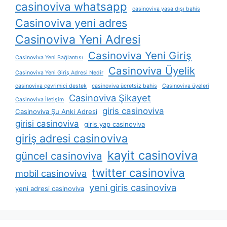
casinoviva whatsapp
casinoviva yasa dışı bahis
Casinoviva yeni adres
Casinoviva Yeni Adresi
Casinoviva Yeni Giriş
Casinoviva Yeni Bağlantısı
Casinoviva Üyelik
Casinoviva Yeni Giriş Adresi Nedir
casinoviva çevrimiçi destek
casinoviva ücretsiz bahis
Casinoviva üyeleri
Casinoviva Şikayet
Casinoviva İletişim
giris casinoviva
Casinoviva Şu Anki Adresi
girisi casinoviva
giris yap casinoviva
giriş adresi casinoviva
kayit casinoviva
güncel casinoviva
twitter casinoviva
mobil casinoviva
yeni giris casinoviva
yeni adresi casinoviva