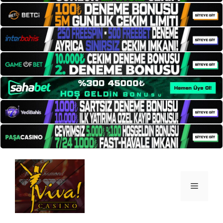
İçeriğe
atla
Menü