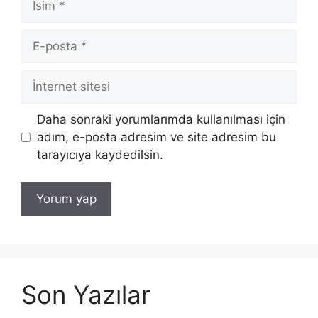
E-
posta
İnternet
sitesi
Daha sonraki yorumlarımda kullanılması için
adım, e-posta adresim ve site adresim bu
tarayıcıya kaydedilsin.
Son Yazılar