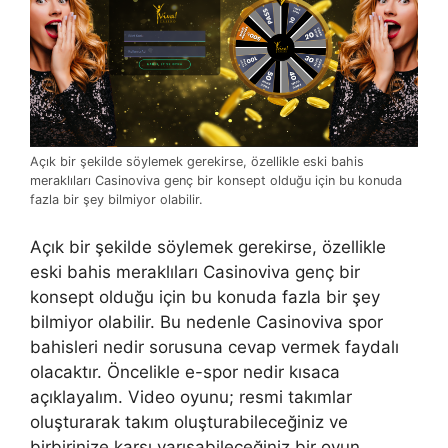
Açık bir şekilde söylemek gerekirse, özellikle eski bahis
meraklıları Casinoviva genç bir konsept olduğu için bu konuda
fazla bir şey bilmiyor olabilir.
Açık bir şekilde söylemek gerekirse, özellikle
eski bahis meraklıları Casinoviva genç bir
konsept olduğu için bu konuda fazla bir şey
bilmiyor olabilir. Bu nedenle Casinoviva spor
bahisleri nedir sorusuna cevap vermek faydalı
olacaktır. Öncelikle e-spor nedir kısaca
açıklayalım. Video oyunu; resmi takımlar
oluşturarak takım oluşturabileceğiniz ve
birbirinize karşı yarışabileceğiniz bir oyun.