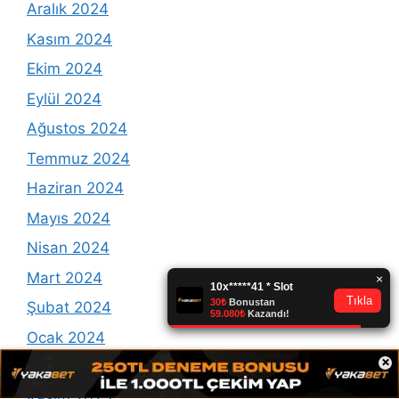
Aralık 2024
Kasım 2024
Ekim 2024
Eylül 2024
Ağustos 2024
Temmuz 2024
Haziran 2024
Mayıs 2024
Nisan 2024
Mart 2024
Şubat 2024
Ocak 2024
×
Aralık 2023
Kasım 2023