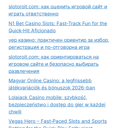
slotoroit.com: как оценить игровой сайт и
играть ответственно
N1 Bet Casino Slots: Fast‑Track Fun for the
Quick‑Hit Aficionado
yep казино: практичен ориентир за избор,
регистрация и по-отговорна игра
slotoroit.com: как ориентироваться на
игровом сайте и безопасно выбирать
развлечения
Magyar Online Casino: a legfrissebb
játékvariációk és bónuszok 2026-ban
Lolajack Casino mobile: szybkość,
bezpieczeństwo i dostęp do gier w każdej
chwili
Vegas Hero – Fast‑Paced Slots and Sports