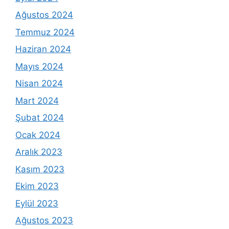
Ağustos 2024
Temmuz 2024
Haziran 2024
Mayıs 2024
Nisan 2024
Mart 2024
Şubat 2024
Ocak 2024
Aralık 2023
Kasım 2023
Ekim 2023
Eylül 2023
Ağustos 2023