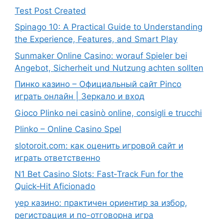
Test Post Created
Spinago 10: A Practical Guide to Understanding
the Experience, Features, and Smart Play
Sunmaker Online Casino: worauf Spieler bei
Angebot, Sicherheit und Nutzung achten sollten
Пинко казино – Официальный сайт Pinco
играть онлайн | Зеркало и вход
Gioco Plinko nei casinò online, consigli e trucchi
Plinko – Online Casino Spel
slotoroit.com: как оценить игровой сайт и
играть ответственно
N1 Bet Casino Slots: Fast‑Track Fun for the
Quick‑Hit Aficionado
yep казино: практичен ориентир за избор,
регистрация и по-отговорна игра