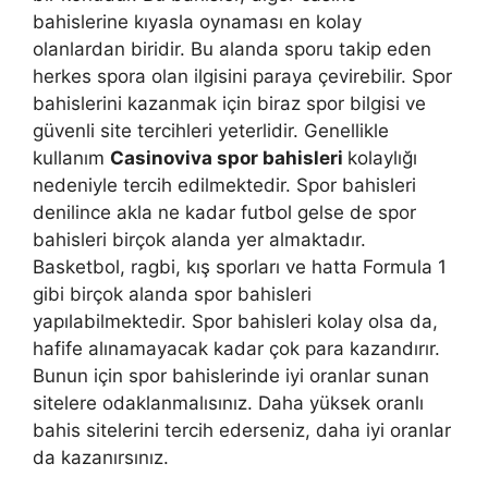
bahislerine kıyasla oynaması en kolay
olanlardan biridir. Bu alanda sporu takip eden
herkes spora olan ilgisini paraya çevirebilir. Spor
bahislerini kazanmak için biraz spor bilgisi ve
güvenli site tercihleri ​​yeterlidir. Genellikle
kullanım
Casinoviva spor bahisleri
kolaylığı
nedeniyle tercih edilmektedir. Spor bahisleri
denilince akla ne kadar futbol gelse de spor
bahisleri birçok alanda yer almaktadır.
Basketbol, ​​ragbi, kış sporları ve hatta Formula 1
gibi birçok alanda spor bahisleri
yapılabilmektedir. Spor bahisleri kolay olsa da,
hafife alınamayacak kadar çok para kazandırır.
Bunun için spor bahislerinde iyi oranlar sunan
sitelere odaklanmalısınız. Daha yüksek oranlı
bahis sitelerini tercih ederseniz, daha iyi oranlar
da kazanırsınız.