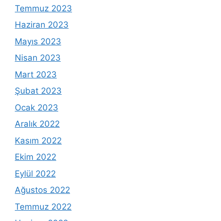
Temmuz 2023
Haziran 2023
Mayıs 2023
Nisan 2023
Mart 2023
Şubat 2023
Ocak 2023
Aralık 2022
Kasım 2022
Ekim 2022
Eylül 2022
Ağustos 2022
Temmuz 2022