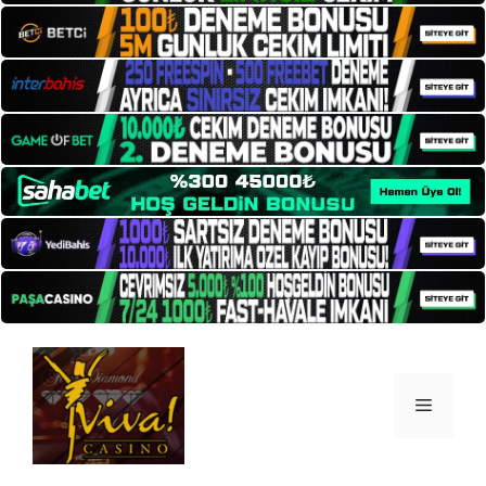
İçeriğe
atla
Menü