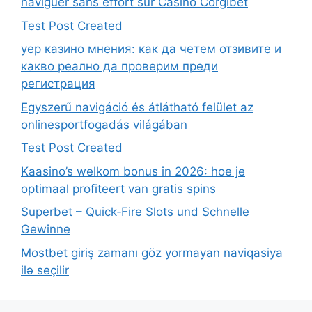
naviguer sans effort sur Casino Corgibet
Test Post Created
yep казино мнения: как да четем отзивите и
какво реално да проверим преди
регистрация
Egyszerű navigáció és átlátható felület az
onlinesportfogadás világában
Test Post Created
Kaasino’s welkom bonus in 2026: hoe je
optimaal profiteert van gratis spins
Superbet – Quick‑Fire Slots und Schnelle
Gewinne
Mostbet giriş zamanı göz yormayan naviqasiya
ilə seçilir