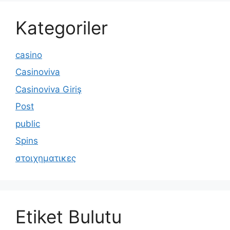
Kategoriler
casino
Casinoviva
Casinoviva Giriş
Post
public
Spins
στοιχηματικες
Etiket Bulutu