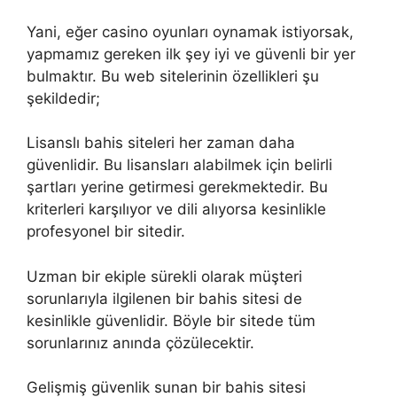
Yani, eğer casino oyunları oynamak istiyorsak,
yapmamız gereken ilk şey iyi ve güvenli bir yer
bulmaktır. Bu web sitelerinin özellikleri şu
şekildedir;
Lisanslı bahis siteleri her zaman daha
güvenlidir. Bu lisansları alabilmek için belirli
şartları yerine getirmesi gerekmektedir. Bu
kriterleri karşılıyor ve dili alıyorsa kesinlikle
profesyonel bir sitedir.
Uzman bir ekiple sürekli olarak müşteri
sorunlarıyla ilgilenen bir bahis sitesi de
kesinlikle güvenlidir. Böyle bir sitede tüm
sorunlarınız anında çözülecektir.
Gelişmiş güvenlik sunan bir bahis sitesi