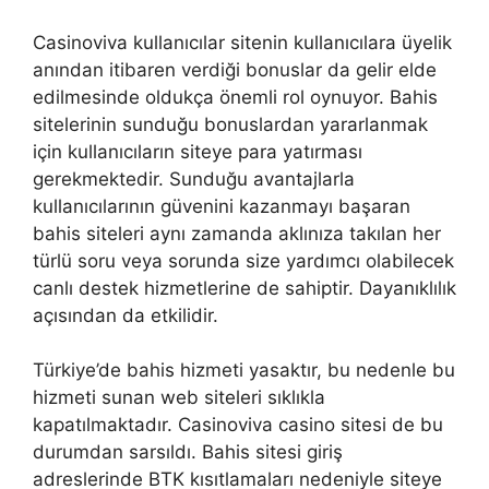
Casinoviva kullanıcılar sitenin kullanıcılara üyelik
anından itibaren verdiği bonuslar da gelir elde
edilmesinde oldukça önemli rol oynuyor. Bahis
sitelerinin sunduğu bonuslardan yararlanmak
için kullanıcıların siteye para yatırması
gerekmektedir. Sunduğu avantajlarla
kullanıcılarının güvenini kazanmayı başaran
bahis siteleri aynı zamanda aklınıza takılan her
türlü soru veya sorunda size yardımcı olabilecek
canlı destek hizmetlerine de sahiptir. Dayanıklılık
açısından da etkilidir.
Türkiye’de bahis hizmeti yasaktır, bu nedenle bu
hizmeti sunan web siteleri sıklıkla
kapatılmaktadır. Casinoviva casino sitesi de bu
durumdan sarsıldı. Bahis sitesi giriş
adreslerinde BTK kısıtlamaları nedeniyle siteye