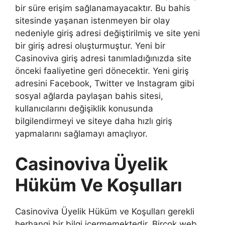
bir süre erişim sağlanamayacaktır. Bu bahis
sitesinde yaşanan istenmeyen bir olay
nedeniyle giriş adresi değiştirilmiş ve site yeni
bir giriş adresi oluşturmuştur. Yeni bir
Casinoviva giriş adresi tanımladığınızda site
önceki faaliyetine geri dönecektir. Yeni giriş
adresini Facebook, Twitter ve Instagram gibi
sosyal ağlarda paylaşan bahis sitesi,
kullanıcılarını değişiklik konusunda
bilgilendirmeyi ve siteye daha hızlı giriş
yapmalarını sağlamayı amaçlıyor.
Casinoviva Üyelik
Hüküm Ve Koşulları
Casinoviva Üyelik Hüküm ve Koşulları gerekli
herhangi bir bilgi içermemektedir. Birçok web