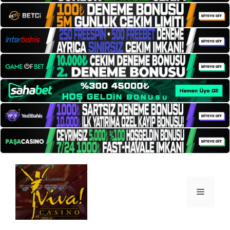
İçeriğe
atla
Menü