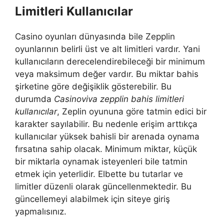
Limitleri Kullanıcılar
Casino oyunları dünyasında bile Zepplin
oyunlarının belirli üst ve alt limitleri vardır. Yani
kullanıcıların derecelendirebileceği bir minimum
veya maksimum değer vardır. Bu miktar bahis
şirketine göre değişiklik gösterebilir. Bu
durumda
Casinoviva zepplin bahis limitleri
kullanıcılar
, Zeplin oyununa göre tatmin edici bir
karakter sayılabilir. Bu nedenle erişim arttıkça
kullanıcılar yüksek bahisli bir arenada oynama
fırsatına sahip olacak. Minimum miktar, küçük
bir miktarla oynamak isteyenleri bile tatmin
etmek için yeterlidir. Elbette bu tutarlar ve
limitler düzenli olarak güncellenmektedir. Bu
güncellemeyi alabilmek için siteye giriş
yapmalısınız.