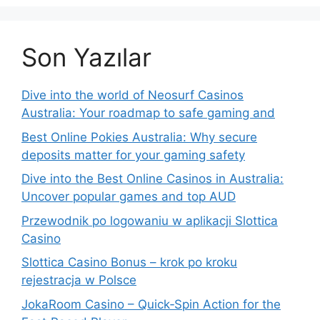
Son Yazılar
Dive into the world of Neosurf Casinos
Australia: Your roadmap to safe gaming and
Best Online Pokies Australia: Why secure
deposits matter for your gaming safety
Dive into the Best Online Casinos in Australia:
Uncover popular games and top AUD
Przewodnik po logowaniu w aplikacji Slottica
Casino
Slottica Casino Bonus – krok po kroku
rejestracja w Polsce
JokaRoom Casino – Quick‑Spin Action for the