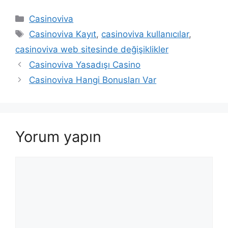
Kategoriler
Casinoviva
Etiketler
Casinoviva Kayıt
,
casinoviva kullanıcılar
,
casinoviva web sitesinde değişiklikler
Yazı
Casinoviva Yasadışı Casino
dolaşımı
Casinoviva Hangi Bonusları Var
Yorum yapın
Yorum