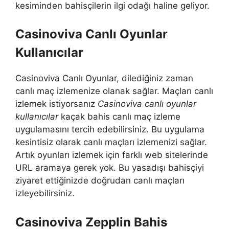
kesiminden bahisçilerin ilgi odağı haline geliyor.
Casinoviva Canlı Oyunlar
Kullanıcılar
Casinoviva Canlı Oyunlar, dilediğiniz zaman
canlı maç izlemenize olanak sağlar. Maçları canlı
izlemek istiyorsanız
Casinoviva canlı oyunlar
kullanıcılar
kaçak bahis canlı maç izleme
uygulamasını tercih edebilirsiniz. Bu uygulama
kesintisiz olarak canlı maçları izlemenizi sağlar.
Artık oyunları izlemek için farklı web sitelerinde
URL aramaya gerek yok. Bu yasadışı bahisçiyi
ziyaret ettiğinizde doğrudan canlı maçları
izleyebilirsiniz.
Casinoviva Zepplin Bahis