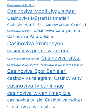
Casinoviva Mobil Giriş
Casinoviva Mobil Uygulaması
Casinoviva Müşteri Hizmetleri
Casinoviva Nasıl Bir Site
Casinoviva Nasıl Giriş Yapılır
Casinoviva para yatırma
Casinoviva oyunları
Casinoviva Para Çekme
Casinoviva Promosyon
casinoviva promosyon kodu
Casinoviva sitesi
Casinoviva promosyonları
Casinoviva sosyal medya
casinoviva sosyal medya hesapları
Casinoviva Spor Bahisleri
casinoviva telegram
Casinoviva tv
casinoviva tv canli maç
casinoviva tv canli maç izle
casinoviva tv izle
Casinoviva twitter
Casinoviva web sitesi