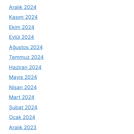
Aralık 2024
Kasım 2024
Ekim 2024
Eylül 2024
Ağustos 2024
Temmuz 2024
Haziran 2024
Mayıs 2024
Nisan 2024
Mart 2024
Şubat 2024
Ocak 2024
Aralık 2023