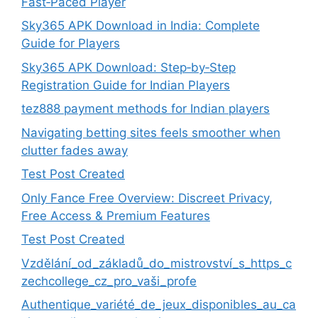
Fast‑Paced Player
Sky365 APK Download in India: Complete
Guide for Players
Sky365 APK Download: Step‑by‑Step
Registration Guide for Indian Players
tez888 payment methods for Indian players
Navigating betting sites feels smoother when
clutter fades away
Test Post Created
Only Fance Free Overview: Discreet Privacy,
Free Access & Premium Features
Test Post Created
Vzdělání_od_základů_do_mistrovství_s_https_c
zechcollege_cz_pro_vaši_profe
Authentique_variété_de_jeux_disponibles_au_ca