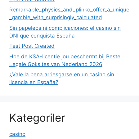
Remarkable_physics_and_plinko_offer_a_unique
_gamble_with_surprisingly_calculated
Sin papeleos ni complicaciones: el casino sin
DNI que conquista España
Test Post Created
Hoe de KSA-licentie jou beschermt bij Beste
Legale Goksites van Nederland 2026
¿Vale la pena arriesgarse en un casino sin
licencia en España?
Kategoriler
casino