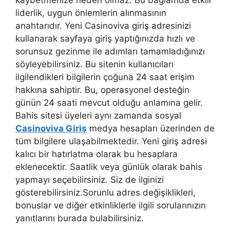
liderlik, uygun önlemlerin alınmasının
anahtarıdır. Yeni Casinoviva giriş adresinizi
kullanarak sayfaya giriş yaptığınızda hızlı ve
sorunsuz gezinme ile adımları tamamladığınızı
söyleyebilirsiniz. Bu sitenin kullanıcıları
ilgilendikleri bilgilerin çoğuna 24 saat erişim
hakkına sahiptir. Bu, operasyonel desteğin
günün 24 saati mevcut olduğu anlamına gelir.
Bahis sitesi üyeleri aynı zamanda sosyal
Casinoviva Giriş
medya hesapları üzerinden de
tüm bilgilere ulaşabilmektedir. Yeni giriş adresi
kalıcı bir hatırlatma olarak bu hesaplara
eklenecektir. Saatlik veya günlük olarak bahis
yapmayı seçebilirsiniz. Siz de ilginizi
gösterebilirsiniz.Sorunlu adres değişiklikleri,
bonuslar ve diğer etkinliklerle ilgili sorularınızın
yanıtlarını burada bulabilirsiniz.