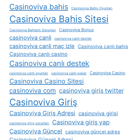
Casinoviva bahis
Casinoviva Bahis Oyunları
Casinoviva Bahis Sitesi
Casinoviva Bonus
Casinoviva Bağlantı Sorunları
casinoviva canli
casinoviva canli destek
casinoviva canli maç izle
Casinoviva canlı bahis
Casinoviva canlı casino
Casinoviva canlı destek
Casinoviva Casino
casinoviva canlı oyunları
casinoviva canlı poker
Casinoviva Casino Sitesi
casinoviva com
casinoviva giris twitter
Casinoviva Giriş
Casinoviva Giriş Adresi
casinoviva girişi
Casinoviva giriş yap
casinoviva giriş sorunları
Casinoviva Güncel
casinoviva güncel adres
Casinoviva Güncel Adresi