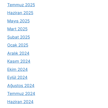
Temmuz 2025
Haziran 2025
Mayıs 2025
Mart 2025
Şubat 2025
Ocak 2025
Aralık 2024
Kasım 2024
Ekim 2024
Eylül 2024
Ağustos 2024
Temmuz 2024
Haziran 2024