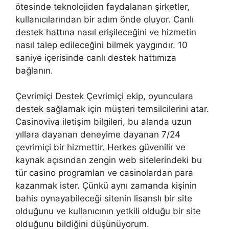
ötesinde teknolojiden faydalanan şirketler,
kullanıcılarından bir adım önde oluyor. Canlı
destek hattına nasıl erişileceğini ve hizmetin
nasıl talep edileceğini bilmek yaygındır. 10
saniye içerisinde canlı destek hattımıza
bağlanın.
Çevrimiçi Destek Çevrimiçi ekip, oyunculara
destek sağlamak için müşteri temsilcilerini atar.
Casinoviva iletişim bilgileri, bu alanda uzun
yıllara dayanan deneyime dayanan 7/24
çevrimiçi bir hizmettir. Herkes güvenilir ve
kaynak açısından zengin web sitelerindeki bu
tür casino programları ve casinolardan para
kazanmak ister. Çünkü aynı zamanda kişinin
bahis oynayabileceği sitenin lisanslı bir site
olduğunu ve kullanıcının yetkili olduğu bir site
olduğunu bildiğini düşünüyorum.