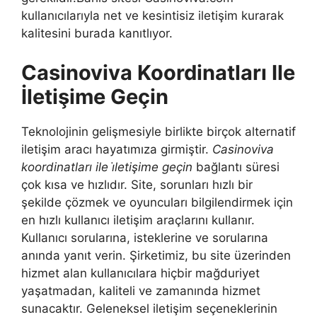
kullanıcılarıyla net ve kesintisiz iletişim kurarak
kalitesini burada kanıtlıyor.
Casinoviva Koordinatları Ile
İletişime Geçin
Teknolojinin gelişmesiyle birlikte birçok alternatif
iletişim aracı hayatımıza girmiştir.
Casinoviva
koordinatları ile i̇letişime geçin
bağlantı süresi
çok kısa ve hızlıdır. Site, sorunları hızlı bir
şekilde çözmek ve oyuncuları bilgilendirmek için
en hızlı kullanıcı iletişim araçlarını kullanır.
Kullanıcı sorularına, isteklerine ve sorularına
anında yanıt verin. Şirketimiz, bu site üzerinden
hizmet alan kullanıcılara hiçbir mağduriyet
yaşatmadan, kaliteli ve zamanında hizmet
sunacaktır. Geleneksel iletişim seçeneklerinin