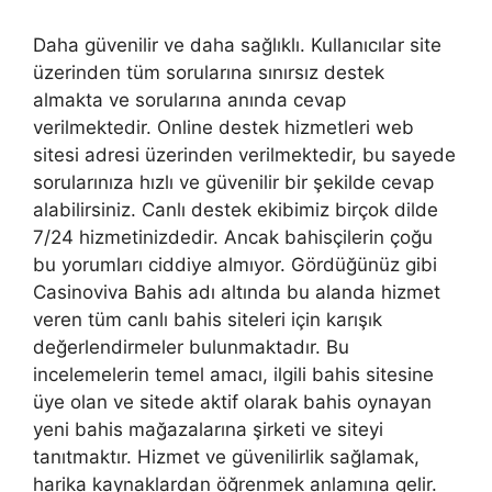
Daha güvenilir ve daha sağlıklı. Kullanıcılar site
üzerinden tüm sorularına sınırsız destek
almakta ve sorularına anında cevap
verilmektedir. Online destek hizmetleri web
sitesi adresi üzerinden verilmektedir, bu sayede
sorularınıza hızlı ve güvenilir bir şekilde cevap
alabilirsiniz. Canlı destek ekibimiz birçok dilde
7/24 hizmetinizdedir. Ancak bahisçilerin çoğu
bu yorumları ciddiye almıyor. Gördüğünüz gibi
Casinoviva Bahis adı altında bu alanda hizmet
veren tüm canlı bahis siteleri için karışık
değerlendirmeler bulunmaktadır. Bu
incelemelerin temel amacı, ilgili bahis sitesine
üye olan ve sitede aktif olarak bahis oynayan
yeni bahis mağazalarına şirketi ve siteyi
tanıtmaktır. Hizmet ve güvenilirlik sağlamak,
harika kaynaklardan öğrenmek anlamına gelir.