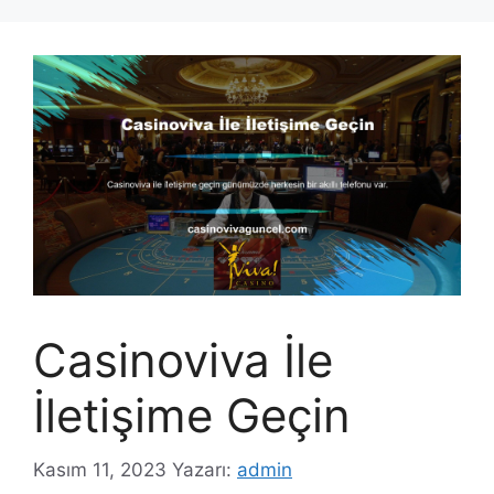
Casinoviva İle
İletişime Geçin
Kasım 11, 2023
Yazarı:
admin