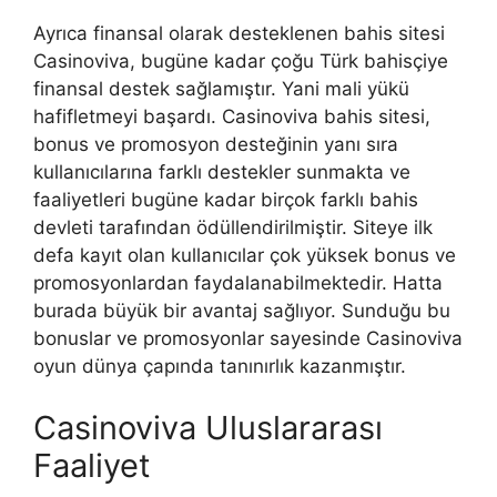
Ayrıca finansal olarak desteklenen bahis sitesi
Casinoviva, bugüne kadar çoğu Türk bahisçiye
finansal destek sağlamıştır. Yani mali yükü
hafifletmeyi başardı. Casinoviva bahis sitesi,
bonus ve promosyon desteğinin yanı sıra
kullanıcılarına farklı destekler sunmakta ve
faaliyetleri bugüne kadar birçok farklı bahis
devleti tarafından ödüllendirilmiştir. Siteye ilk
defa kayıt olan kullanıcılar çok yüksek bonus ve
promosyonlardan faydalanabilmektedir. Hatta
burada büyük bir avantaj sağlıyor. Sunduğu bu
bonuslar ve promosyonlar sayesinde Casinoviva
oyun dünya çapında tanınırlık kazanmıştır.
Casinoviva Uluslararası
Faaliyet