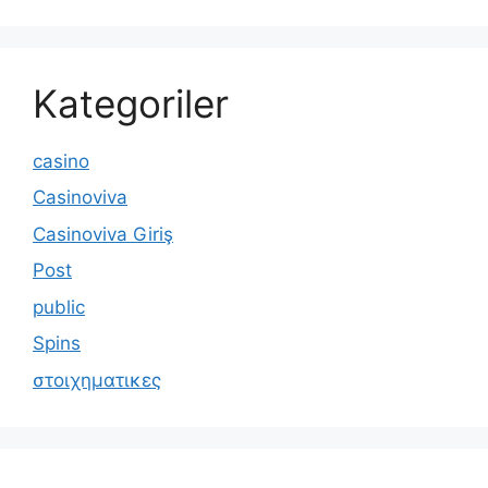
Kategoriler
casino
Casinoviva
Casinoviva Giriş
Post
public
Spins
στοιχηματικες