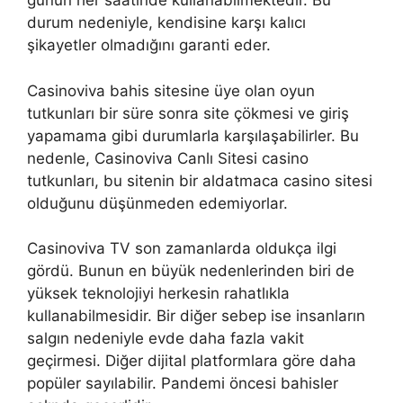
günün her saatinde kullanabilmektedir. Bu
durum nedeniyle, kendisine karşı kalıcı
şikayetler olmadığını garanti eder.
Casinoviva bahis sitesine üye olan oyun
tutkunları bir süre sonra site çökmesi ve giriş
yapamama gibi durumlarla karşılaşabilirler. Bu
nedenle, Casinoviva Canlı Sitesi casino
tutkunları, bu sitenin bir aldatmaca casino sitesi
olduğunu düşünmeden edemiyorlar.
Casinoviva TV son zamanlarda oldukça ilgi
gördü. Bunun en büyük nedenlerinden biri de
yüksek teknolojiyi herkesin rahatlıkla
kullanabilmesidir. Bir diğer sebep ise insanların
salgın nedeniyle evde daha fazla vakit
geçirmesi. Diğer dijital platformlara göre daha
popüler sayılabilir. Pandemi öncesi bahisler