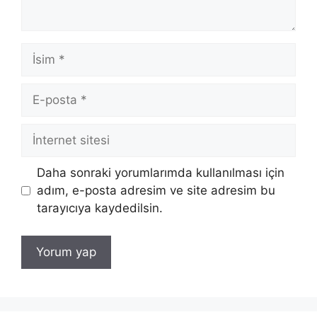
İsim
E-
posta
İnternet
sitesi
Daha sonraki yorumlarımda kullanılması için
adım, e-posta adresim ve site adresim bu
tarayıcıya kaydedilsin.