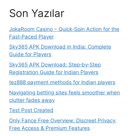
Son Yazılar
JokaRoom Casino – Quick‑Spin Action for the
Fast‑Paced Player
Sky365 APK Download in India: Complete
Guide for Players
Sky365 APK Download: Step‑by‑Step
Registration Guide for Indian Players
tez888 payment methods for Indian players
Navigating betting sites feels smoother when
clutter fades away
Test Post Created
Only Fance Free Overview: Discreet Privacy,
Free Access & Premium Features