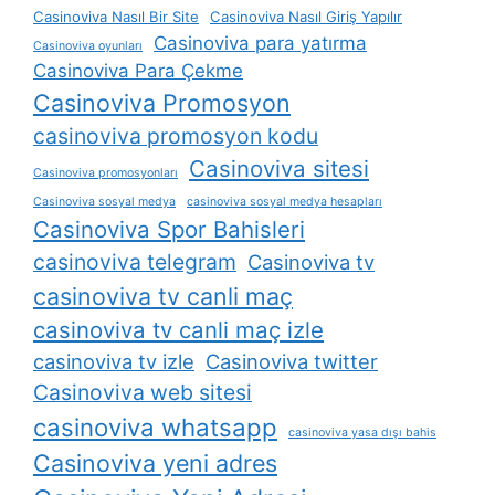
Casinoviva Nasıl Bir Site
Casinoviva Nasıl Giriş Yapılır
Casinoviva para yatırma
Casinoviva oyunları
Casinoviva Para Çekme
Casinoviva Promosyon
casinoviva promosyon kodu
Casinoviva sitesi
Casinoviva promosyonları
Casinoviva sosyal medya
casinoviva sosyal medya hesapları
Casinoviva Spor Bahisleri
casinoviva telegram
Casinoviva tv
casinoviva tv canli maç
casinoviva tv canli maç izle
casinoviva tv izle
Casinoviva twitter
Casinoviva web sitesi
casinoviva whatsapp
casinoviva yasa dışı bahis
Casinoviva yeni adres