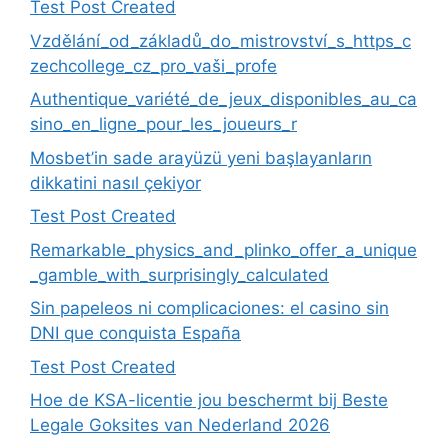
Test Post Created
Vzdělání_od_základů_do_mistrovství_s_https_c
zechcollege_cz_pro_vaši_profe
Authentique_variété_de_jeux_disponibles_au_ca
sino_en_ligne_pour_les_joueurs_r
Mosbet’in sade arayüzü yeni başlayanların
dikkatini nasıl çekiyor
Test Post Created
Remarkable_physics_and_plinko_offer_a_unique
_gamble_with_surprisingly_calculated
Sin papeleos ni complicaciones: el casino sin
DNI que conquista España
Test Post Created
Hoe de KSA-licentie jou beschermt bij Beste
Legale Goksites van Nederland 2026