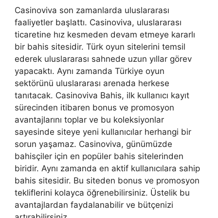
Casinoviva son zamanlarda uluslararası
faaliyetler başlattı. Casinoviva, uluslararası
ticaretine hız kesmeden devam etmeye kararlı
bir bahis sitesidir. Türk oyun sitelerini temsil
ederek uluslararası sahnede uzun yıllar görev
yapacaktı. Aynı zamanda Türkiye oyun
sektörünü uluslararası arenada herkese
tanıtacak. Casinoviva Bahis, ilk kullanıcı kayıt
sürecinden itibaren bonus ve promosyon
avantajlarını toplar ve bu koleksiyonlar
sayesinde siteye yeni kullanıcılar herhangi bir
sorun yaşamaz. Casinoviva, günümüzde
bahisçiler için en popüler bahis sitelerinden
biridir. Aynı zamanda en aktif kullanıcılara sahip
bahis sitesidir. Bu siteden bonus ve promosyon
tekliflerini kolayca öğrenebilirsiniz. Üstelik bu
avantajlardan faydalanabilir ve bütçenizi
artırabilirsiniz.