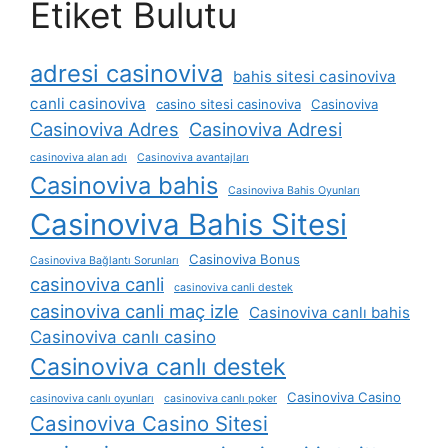
Etiket Bulutu
adresi casinoviva
bahis sitesi casinoviva
canli casinoviva
casino sitesi casinoviva
Casinoviva
Casinoviva Adres
Casinoviva Adresi
casinoviva alan adı
Casinoviva avantajları
Casinoviva bahis
Casinoviva Bahis Oyunları
Casinoviva Bahis Sitesi
Casinoviva Bonus
Casinoviva Bağlantı Sorunları
casinoviva canli
casinoviva canli destek
casinoviva canli maç izle
Casinoviva canlı bahis
Casinoviva canlı casino
Casinoviva canlı destek
Casinoviva Casino
casinoviva canlı oyunları
casinoviva canlı poker
Casinoviva Casino Sitesi