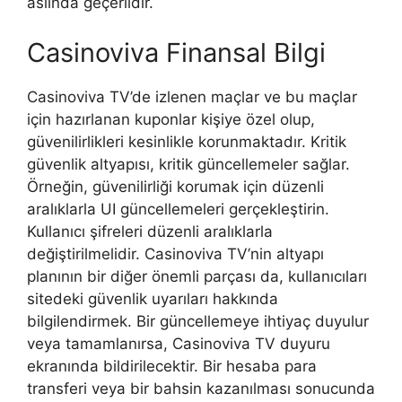
aslında geçerlidir.
Casinoviva Finansal Bilgi
Casinoviva TV’de izlenen maçlar ve bu maçlar
için hazırlanan kuponlar kişiye özel olup,
güvenilirlikleri kesinlikle korunmaktadır. Kritik
güvenlik altyapısı, kritik güncellemeler sağlar.
Örneğin, güvenilirliği korumak için düzenli
aralıklarla UI güncellemeleri gerçekleştirin.
Kullanıcı şifreleri düzenli aralıklarla
değiştirilmelidir. Casinoviva TV’nin altyapı
planının bir diğer önemli parçası da, kullanıcıları
sitedeki güvenlik uyarıları hakkında
bilgilendirmek. Bir güncellemeye ihtiyaç duyulur
veya tamamlanırsa, Casinoviva TV duyuru
ekranında bildirilecektir. Bir hesaba para
transferi veya bir bahsin kazanılması sonucunda