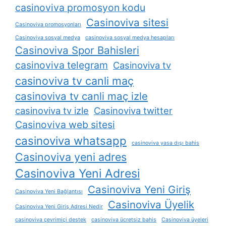
casinoviva promosyon kodu
Casinoviva sitesi
Casinoviva promosyonları
Casinoviva sosyal medya
casinoviva sosyal medya hesapları
Casinoviva Spor Bahisleri
casinoviva telegram
Casinoviva tv
casinoviva tv canli maç
casinoviva tv canli maç izle
casinoviva tv izle
Casinoviva twitter
Casinoviva web sitesi
casinoviva whatsapp
casinoviva yasa dışı bahis
Casinoviva yeni adres
Casinoviva Yeni Adresi
Casinoviva Yeni Giriş
Casinoviva Yeni Bağlantısı
Casinoviva Üyelik
Casinoviva Yeni Giriş Adresi Nedir
casinoviva çevrimiçi destek
casinoviva ücretsiz bahis
Casinoviva üyeleri