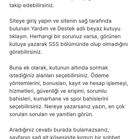
takip edebilirsiniz.
Siteye giriş yapın ve sitenin sağ tarafında
bulunan Yardım ve Destek adlı beyaz kutuyu
tıklayın. Herhangi bir sorunuz varsa, görünen
kutuya yazarak SSS bölümünde olup olmadığını
görebilirsiniz.
Buna ek olarak, kutunun altında sormak
istediğiniz alanları seçebilirsiniz. Ödeme
yöntemlerini, bonusları, kayıt ve hesap işlemeyi,
hizmetleri, güvenliği ve erişimi, sorumlu
bahisleri, kumarhane ve spor bahislerini
seçebilirsiniz. Nereye yazarsanız yazın, en çok
sorulan soruları ve yanıtları görün.
Aradığınız cevabı burada bulamazsanız,
sayfanın sağ alt köşesinde kırmızı bir sohbet