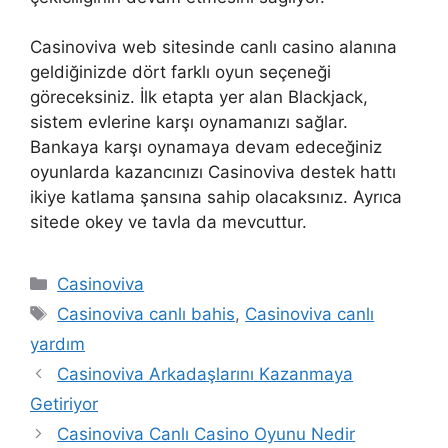
Casinoviva web sitesinde canlı casino alanına
geldiğinizde dört farklı oyun seçeneği
göreceksiniz. İlk etapta yer alan Blackjack,
sistem evlerine karşı oynamanızı sağlar.
Bankaya karşı oynamaya devam edeceğiniz
oyunlarda kazancınızı Casinoviva destek hattı
ikiye katlama şansına sahip olacaksınız. Ayrıca
sitede okey ve tavla da mevcuttur.
Kategoriler
Casinoviva
Etiketler
Casinoviva canlı bahis
,
Casinoviva canlı
yardım
Yazı
Casinoviva Arkadaşlarını Kazanmaya
dolaşımı
Getiriyor
Casinoviva Canlı Casino Oyunu Nedir