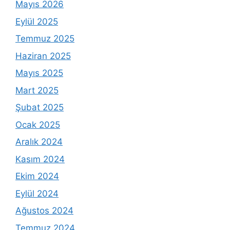
Mayıs 2026
Eylül 2025
Temmuz 2025
Haziran 2025
Mayıs 2025
Mart 2025
Şubat 2025
Ocak 2025
Aralık 2024
Kasım 2024
Ekim 2024
Eylül 2024
Ağustos 2024
Temmuz 2024