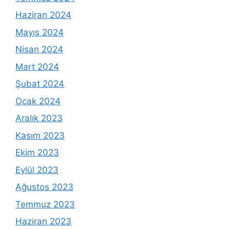
Haziran 2024
Mayıs 2024
Nisan 2024
Mart 2024
Şubat 2024
Ocak 2024
Aralık 2023
Kasım 2023
Ekim 2023
Eylül 2023
Ağustos 2023
Temmuz 2023
Haziran 2023