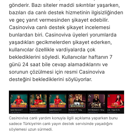
gönderir. Bazı siteler maddi sıkıntılar yaşarken,
bazıları da canlı destek hizmetinin ilgisizliğinden
ve geç yanıt vermesinden şikayet edebilir.
Casinoviva canlı destek şikayet incelemesi
bunlardan biri. Casinoviva üyeleri yorumlarda
yaşadıkları gecikmelerden şikayet ederken,
kullanıcılar özellikle vardiyalarda çok
beklediklerini söyledi. Kullanıcılar haftanın 7
günü 24 saat bile cevap alamadıklarını ve
sorunun çözülmesi için resmi Casinoviva
desteğini beklediklerini söylüyorlar.
Casinoviva canlı yardım konuyla ilgili açıklama yaparken bunu
sadece Türkiye’nin canlı yayın destek servisinde yaşadığını
söylemesi uzun sürmedi.