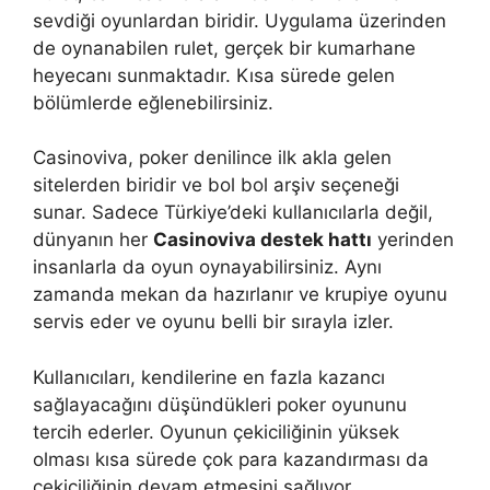
sevdiği oyunlardan biridir. Uygulama üzerinden
de oynanabilen rulet, gerçek bir kumarhane
heyecanı sunmaktadır. Kısa sürede gelen
bölümlerde eğlenebilirsiniz.
Casinoviva, poker denilince ilk akla gelen
sitelerden biridir ve bol bol arşiv seçeneği
sunar. Sadece Türkiye’deki kullanıcılarla değil,
dünyanın her
Casinoviva destek hattı
yerinden
insanlarla da oyun oynayabilirsiniz. Aynı
zamanda mekan da hazırlanır ve krupiye oyunu
servis eder ve oyunu belli bir sırayla izler.
Kullanıcıları, kendilerine en fazla kazancı
sağlayacağını düşündükleri poker oyununu
tercih ederler. Oyunun çekiciliğinin yüksek
olması kısa sürede çok para kazandırması da
çekiciliğinin devam etmesini sağlıyor.