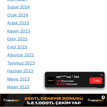
Şubat 2024
Ocak 2024
Aralık 2023
Kasım 2023
Ekim 2023
Eylül 2023
Ağustos 2023
Temmuz 2023
Haziran 2023
Mayıs 2023
Nisan 2023
Mart 2023
×
Şubat 2023