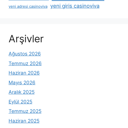
yeni giris casinoviva
yeni adresi casinoviva
Arşivler
Ağustos 2026
Temmuz 2026
Haziran 2026
Mayıs 2026
Aralık 2025
Eylül 2025
Temmuz 2025
Haziran 2025