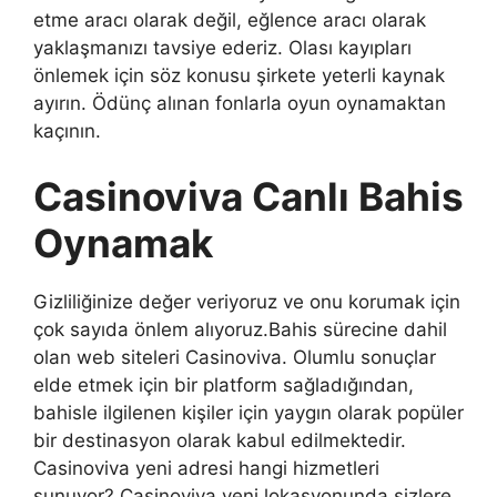
etme aracı olarak değil, eğlence aracı olarak
yaklaşmanızı tavsiye ederiz. Olası kayıpları
önlemek için söz konusu şirkete yeterli kaynak
ayırın. Ödünç alınan fonlarla oyun oynamaktan
kaçının.
Casinoviva Canlı Bahis
Oynamak
Gizliliğinize değer veriyoruz ve onu korumak için
çok sayıda önlem alıyoruz.Bahis sürecine dahil
olan web siteleri Casinoviva. Olumlu sonuçlar
elde etmek için bir platform sağladığından,
bahisle ilgilenen kişiler için yaygın olarak popüler
bir destinasyon olarak kabul edilmektedir.
Casinoviva yeni adresi hangi hizmetleri
sunuyor? Casinoviva yeni lokasyonunda sizlere