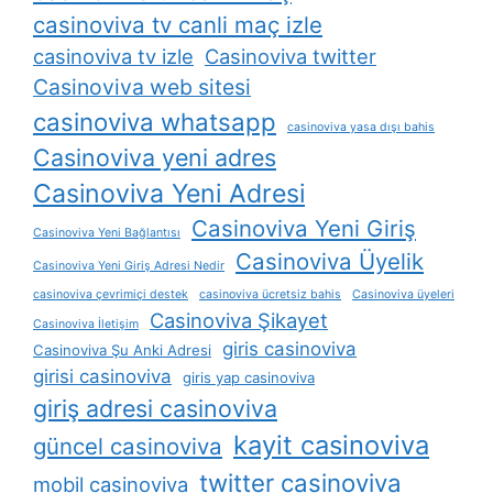
casinoviva tv canli maç izle
casinoviva tv izle
Casinoviva twitter
Casinoviva web sitesi
casinoviva whatsapp
casinoviva yasa dışı bahis
Casinoviva yeni adres
Casinoviva Yeni Adresi
Casinoviva Yeni Giriş
Casinoviva Yeni Bağlantısı
Casinoviva Üyelik
Casinoviva Yeni Giriş Adresi Nedir
casinoviva çevrimiçi destek
casinoviva ücretsiz bahis
Casinoviva üyeleri
Casinoviva Şikayet
Casinoviva İletişim
giris casinoviva
Casinoviva Şu Anki Adresi
girisi casinoviva
giris yap casinoviva
giriş adresi casinoviva
kayit casinoviva
güncel casinoviva
twitter casinoviva
mobil casinoviva