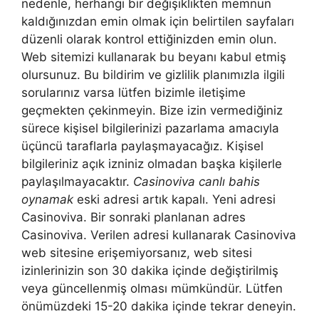
nedenle, herhangi bir değişiklikten memnun
kaldığınızdan emin olmak için belirtilen sayfaları
düzenli olarak kontrol ettiğinizden emin olun.
Web sitemizi kullanarak bu beyanı kabul etmiş
olursunuz. Bu bildirim ve gizlilik planımızla ilgili
sorularınız varsa lütfen bizimle iletişime
geçmekten çekinmeyin. Bize izin vermediğiniz
sürece kişisel bilgilerinizi pazarlama amacıyla
üçüncü taraflarla paylaşmayacağız. Kişisel
bilgileriniz açık izniniz olmadan başka kişilerle
paylaşılmayacaktır.
Casinoviva canlı bahis
oynamak
eski adresi artık kapalı. Yeni adresi
Casinoviva. Bir sonraki planlanan adres
Casinoviva. Verilen adresi kullanarak Casinoviva
web sitesine erişemiyorsanız, web sitesi
izinlerinizin son 30 dakika içinde değiştirilmiş
veya güncellenmiş olması mümkündür. Lütfen
önümüzdeki 15-20 dakika içinde tekrar deneyin.