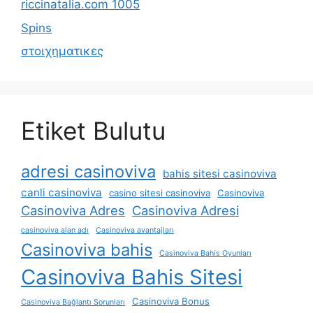
riccinatalia.com 1005
Spins
στοιχηματικες
Etiket Bulutu
adresi casinoviva
bahis sitesi casinoviva
canli casinoviva
casino sitesi casinoviva
Casinoviva
Casinoviva Adres
Casinoviva Adresi
casinoviva alan adı
Casinoviva avantajları
Casinoviva bahis
Casinoviva Bahis Oyunları
Casinoviva Bahis Sitesi
Casinoviva Bonus
Casinoviva Bağlantı Sorunları