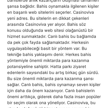
bahislerde anlık kazançların oluşması tamamen
şansa bağlıdır. Bahis oynamakla ilgilenen kişiler
en başarılı web sitelerini seçerler. Casinoviva
yeni adres. Bu sitelerin en dikkat çekenleri
arasında Casinoviva yer alıyor. Bahis söz
konusu olduğunda web sitesi olağanüstü bir
hizmet sunmaktadır. Canlı bahis bu bağlamda
da pek çok fayda sağlamaktadır. Herkesin
uygulayabileceği basit bir yöntem var. Bu
tekniğe bahis yaklaşımı denir. Herkes bahis
yöntemiyle önemli miktarda para kazanma
potansiyeline sahiptir. Hatta parkı ziyaret
edenlerin sayısındaki bu artış birkaç gün sürdü.
Bu size önemli miktarda para kazanma şansı
sağlar. Canlı bahis, bahis oynamayı seven kişiler
için daha da önem kazanıyor. Canlı bahislerin
önemi arttıkça, giderek daha fazla insan popüler
bir seçim olarak ona yöneliyor. Casinoviva, bu