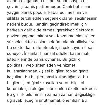
alanda olağanüstü hizmet sunan saygın bir
çevrimiçi bahis platformudur. Canlı bahislerin
yaygın olarak popüler kabul edilmesinin ve
sıklıkla tercih edilen seçenek olarak seçilmesinin
nedeni budur. Kendini geçindirebilmek için
herkesin gelir elde etmesi gerekiyor. Sektörde
gözlem yapma imkanı var. Kazanma olasılığı en
yüksek sektör casino sektörü olarak biliniyor ve
bu sektör kar elde etmek için çok sayıda fırsat
sunuyor. İnsanlar finansal ödüller kazanmak
istediklerinde bahis oynarlar. Bu gizlilik
politikası, web sitemizden ve hizmet
kullanıcılarından kişisel bilgileri topladığımız
koşulları, bu bilgileri nasıl kullandığımızı, bu
bilgileri işlediğimiz koşulları ve bu bilgileri
korumak için aldığımız önlemleri özetlemektedir.
Bu gizlilik bildiriminin zaman zaman değişikliğe
uğrayabileceğini unutmamak önemlidir. Bu