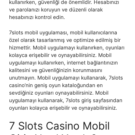
kullanırken, güvenliği de önemlidir. Hesabınızı
ve parolanızı koruyun ve düzenli olarak
hesabınızı kontrol edin.
7slots mobil uygulaması, mobil kullanıcılarına
özel olarak tasarlanmış ve optimize edilmiş bir
hizmettir. Mobil uygulamayı kullanırken, oyunları
kolayca erişebilir ve oynayabilirsiniz. Mobil
uygulamayı kullanırken, internet bağlantınızın
kalitesini ve güvenliğinizin korunmasını
unutmayın. Mobil uygulamayı kullanarak, 7slots
casino’nin geniş oyun kataloğundan en
sevdiğiniz oyunları oynayabilirsiniz. Mobil
uygulamayı kullanarak, 7slots giriş sayfasından
oyunları kolayca erişebilir ve oynayabilirsiniz.
7 Slots Casino Mobil