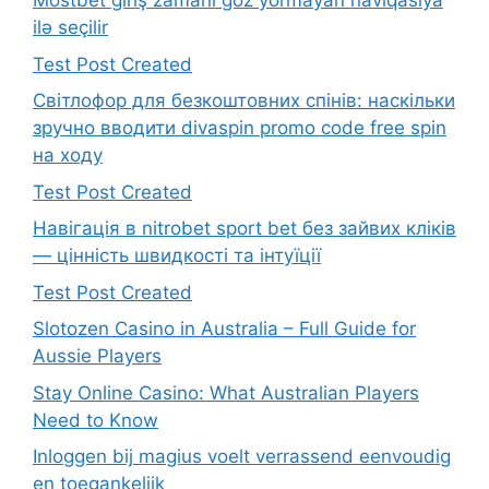
Mostbet giriş zamanı göz yormayan naviqasiya
ilə seçilir
Test Post Created
Світлофор для безкоштовних спінів: наскільки
зручно вводити divaspin promo code free spin
на ходу
Test Post Created
Навігація в nitrobet sport bet без зайвих кліків
— цінність швидкості та інтуїції
Test Post Created
Slotozen Casino in Australia – Full Guide for
Aussie Players
Stay Online Casino: What Australian Players
Need to Know
Inloggen bij magius voelt verrassend eenvoudig
en toegankelijk