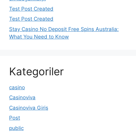
Test Post Created
Test Post Created
Stay Casino No Deposit Free Spins Australia:
What You Need to Know
Kategoriler
casino
Casinoviva
Casinoviva Giriş
Post
public