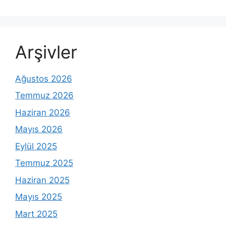
Arşivler
Ağustos 2026
Temmuz 2026
Haziran 2026
Mayıs 2026
Eylül 2025
Temmuz 2025
Haziran 2025
Mayıs 2025
Mart 2025