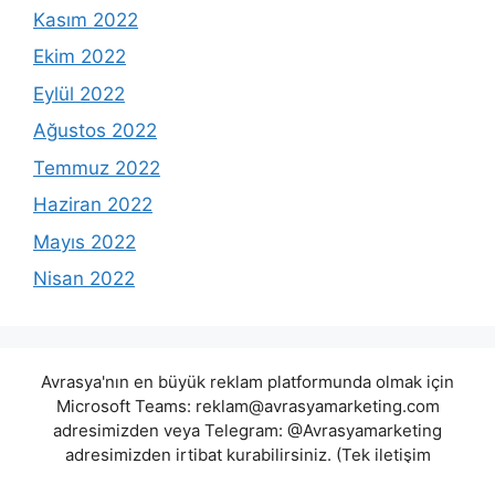
Kasım 2022
Ekim 2022
Eylül 2022
Ağustos 2022
Temmuz 2022
Haziran 2022
Mayıs 2022
Nisan 2022
Avrasya'nın en büyük reklam platformunda olmak için
Microsoft Teams:
reklam@avrasyamarketing.com
adresimizden veya Telegram: @Avrasyamarketing
adresimizden irtibat kurabilirsiniz. (Tek iletişim
adreslerimiz teams / telegram ve mail adresimizdir.