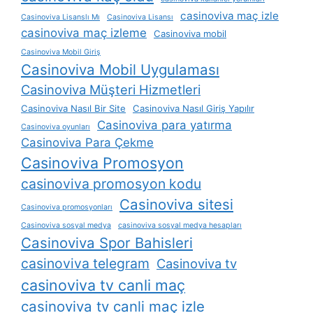
casinoviva maç izle
Casinoviva Lisanslı Mı
Casinoviva Lisansı
casinoviva maç izleme
Casinoviva mobil
Casinoviva Mobil Giriş
Casinoviva Mobil Uygulaması
Casinoviva Müşteri Hizmetleri
Casinoviva Nasıl Bir Site
Casinoviva Nasıl Giriş Yapılır
Casinoviva para yatırma
Casinoviva oyunları
Casinoviva Para Çekme
Casinoviva Promosyon
casinoviva promosyon kodu
Casinoviva sitesi
Casinoviva promosyonları
Casinoviva sosyal medya
casinoviva sosyal medya hesapları
Casinoviva Spor Bahisleri
casinoviva telegram
Casinoviva tv
casinoviva tv canli maç
casinoviva tv canli maç izle