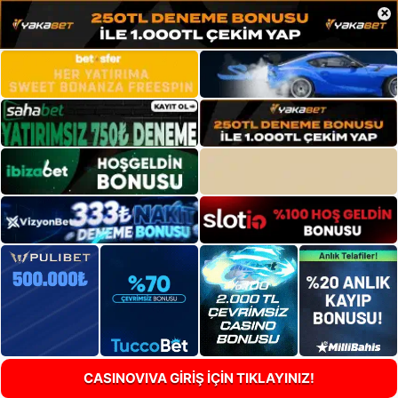
×
CASINOVIVA GİRİŞ İÇİN TIKLAYINIZ!