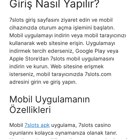
Giriş Nasıl Yapılır?
7slots giriş sayfasını ziyaret edin ve mobil
cihazınızda oturum açma işlemini başlatın.
Mobil uygulamayı indirin veya mobil tarayıcınızı
kullanarak web sitesine erişin. Uygulamayı
indirmek tercih ederseniz, Google Play veya
Apple Store’dan 7slots mobil uygulamasını
indirin ve kurun. Web sitesine erişmek
isterseniz, mobil tarayıcınızda 7slots.com
adresini girin ve giriş yapın.
Mobil Uygulamanın
Özellikleri
Mobil
7slots apk
uygulama, 7slots casino
oyunlarını kolayca oynamanıza olanak tanır.