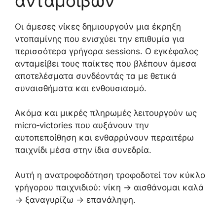
ανταμοιβών
Οι άμεσες νίκες δημιουργούν μια έκρηξη
ντοπαμίνης που ενισχύει την επιθυμία για
περισσότερα γρήγορα sessions. Ο εγκέφαλος
ανταμείβει τους παίκτες που βλέπουν άμεσα
αποτελέσματα συνδέοντάς τα με θετικά
συναισθήματα και ενθουσιασμό.
Ακόμα και μικρές πληρωμές λειτουργούν ως
micro‑victories που αυξάνουν την
αυτοπεποίθηση και ενθαρρύνουν περαιτέρω
παιχνίδι μέσα στην ίδια συνεδρία.
Αυτή η ανατροφοδότηση τροφοδοτεί τον κύκλο
γρήγορου παιχνιδιού: νίκη → αισθάνομαι καλά
→ ξαναγυρίζω → επανάληψη.