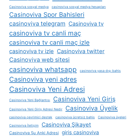
Casinoviva sosyal medya
casinoviva sosyal medya hesapları
Casinoviva Spor Bahisleri
casinoviva telegram
Casinoviva tv
casinoviva tv canli maç
casinoviva tv canli maç izle
casinoviva tv izle
Casinoviva twitter
Casinoviva web sitesi
casinoviva whatsapp
casinoviva yasa dışı bahis
Casinoviva yeni adres
Casinoviva Yeni Adresi
Casinoviva Yeni Giriş
Casinoviva Yeni Bağlantısı
Casinoviva Üyelik
Casinoviva Yeni Giriş Adresi Nedir
casinoviva çevrimiçi destek
casinoviva ücretsiz bahis
Casinoviva üyeleri
Casinoviva Şikayet
Casinoviva İletişim
giris casinoviva
Casinoviva Şu Anki Adresi