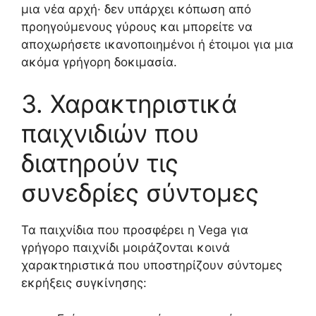
μια νέα αρχή· δεν υπάρχει κόπωση από
προηγούμενους γύρους και μπορείτε να
αποχωρήσετε ικανοποιημένοι ή έτοιμοι για μια
ακόμα γρήγορη δοκιμασία.
3. Χαρακτηριστικά
παιχνιδιών που
διατηρούν τις
συνεδρίες σύντομες
Τα παιχνίδια που προσφέρει η Vega για
γρήγορο παιχνίδι μοιράζονται κοινά
χαρακτηριστικά που υποστηρίζουν σύντομες
εκρήξεις συγκίνησης: