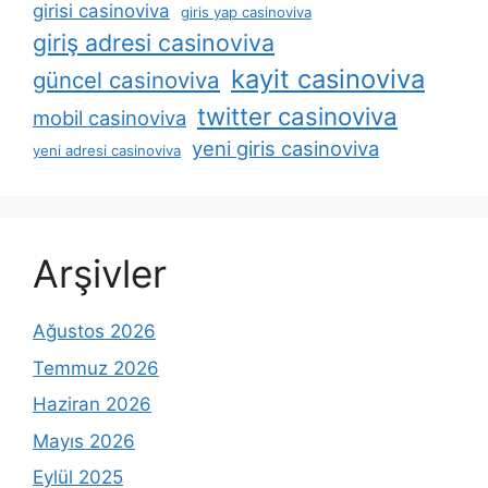
girisi casinoviva
giris yap casinoviva
giriş adresi casinoviva
kayit casinoviva
güncel casinoviva
twitter casinoviva
mobil casinoviva
yeni giris casinoviva
yeni adresi casinoviva
Arşivler
Ağustos 2026
Temmuz 2026
Haziran 2026
Mayıs 2026
Eylül 2025