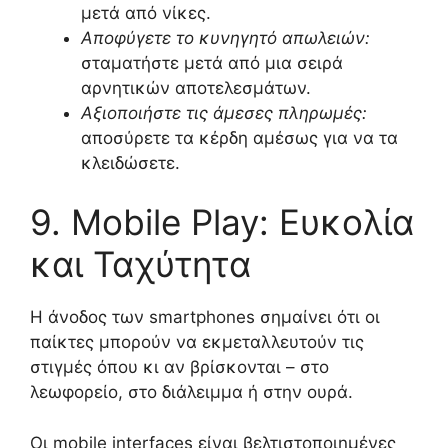
μετά από νίκες.
Αποφύγετε το κυνηγητό απωλειών:
σταματήστε μετά από μια σειρά
αρνητικών αποτελεσμάτων.
Αξιοποιήστε τις άμεσες πληρωμές:
αποσύρετε τα κέρδη αμέσως για να τα
κλειδώσετε.
9. Mobile Play: Ευκολία
και Ταχύτητα
Η άνοδος των smartphones σημαίνει ότι οι
παίκτες μπορούν να εκμεταλλευτούν τις
στιγμές όπου κι αν βρίσκονται – στο
λεωφορείο, στο διάλειμμα ή στην ουρά.
Οι mobile interfaces είναι βελτιστοποιημένες