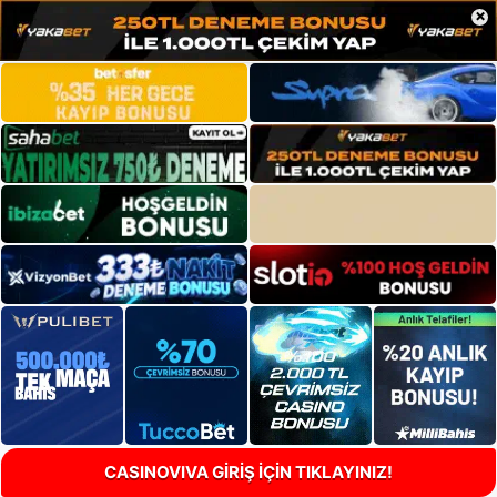
×
CASINOVIVA GİRİŞ İÇİN TIKLAYINIZ!