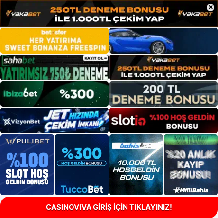
×
CASINOVIVA GİRİŞ İÇİN TIKLAYINIZ!