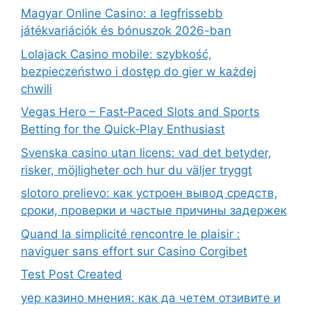
Magyar Online Casino: a legfrissebb
játékvariációk és bónuszok 2026-ban
Lolajack Casino mobile: szybkość,
bezpieczeństwo i dostęp do gier w każdej
chwili
Vegas Hero – Fast‑Paced Slots and Sports
Betting for the Quick‑Play Enthusiast
Svenska casino utan licens: vad det betyder,
risker, möjligheter och hur du väljer tryggt
slotoro prelievo: как устроен вывод средств,
сроки, проверки и частые причины задержек
Quand la simplicité rencontre le plaisir :
naviguer sans effort sur Casino Corgibet
Test Post Created
yep казино мнения: как да четем отзивите и