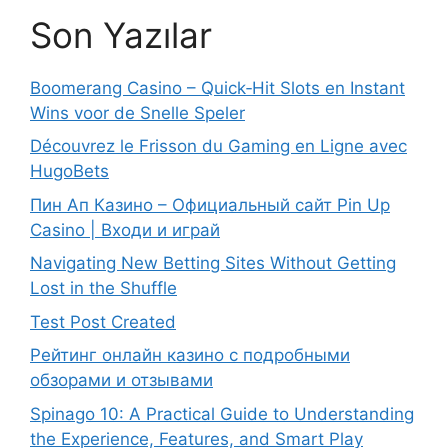
Son Yazılar
Boomerang Casino – Quick‑Hit Slots en Instant
Wins voor de Snelle Speler
Découvrez le Frisson du Gaming en Ligne avec
HugoBets
Пин Ап Казино – Официальный сайт Pin Up
Casino | Входи и играй
Navigating New Betting Sites Without Getting
Lost in the Shuffle
Test Post Created
Рейтинг онлайн казино с подробными
обзорами и отзывами
Spinago 10: A Practical Guide to Understanding
the Experience, Features, and Smart Play