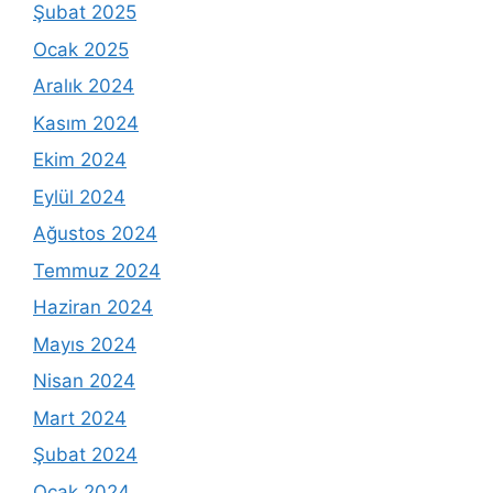
Şubat 2025
Ocak 2025
Aralık 2024
Kasım 2024
Ekim 2024
Eylül 2024
Ağustos 2024
Temmuz 2024
Haziran 2024
Mayıs 2024
Nisan 2024
Mart 2024
Şubat 2024
Ocak 2024