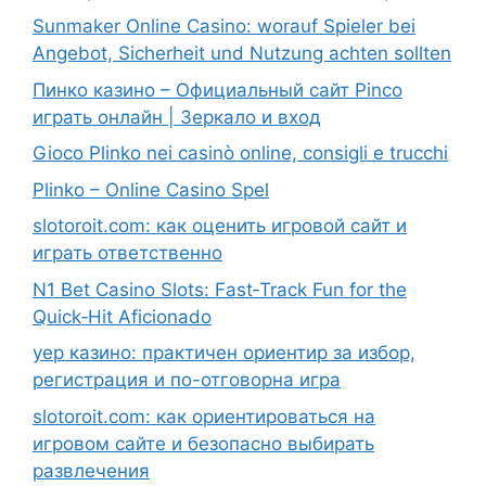
Sunmaker Online Casino: worauf Spieler bei
Angebot, Sicherheit und Nutzung achten sollten
Пинко казино – Официальный сайт Pinco
играть онлайн | Зеркало и вход
Gioco Plinko nei casinò online, consigli e trucchi
Plinko – Online Casino Spel
slotoroit.com: как оценить игровой сайт и
играть ответственно
N1 Bet Casino Slots: Fast‑Track Fun for the
Quick‑Hit Aficionado
yep казино: практичен ориентир за избор,
регистрация и по-отговорна игра
slotoroit.com: как ориентироваться на
игровом сайте и безопасно выбирать
развлечения