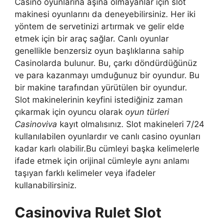
Casino oyunlarına aşina olmayanlar için slot
makinesi oyunlarını da deneyebilirsiniz. Her iki
yöntem de servetinizi artırmak ve gelir elde
etmek için bir araç sağlar. Canlı oyunlar
genellikle benzersiz oyun başlıklarına sahip
Casinolarda bulunur. Bu, çarkı döndürdüğünüz
ve para kazanmayı umduğunuz bir oyundur. Bu
bir makine tarafından yürütülen bir oyundur.
Slot makinelerinin keyfini istediğiniz zaman
çıkarmak için oyuncu olarak
oyun türleri
Casinoviva
kayıt olmalısınız. Slot makineleri 7/24
kullanılabilen oyunlardır ve canlı casino oyunları
kadar karlı olabilir.Bu cümleyi başka kelimelerle
ifade etmek için orijinal cümleyle aynı anlamı
taşıyan farklı kelimeler veya ifadeler
kullanabilirsiniz.
Casinoviva Rulet Slot