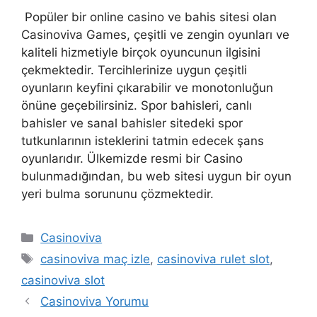
Popüler bir online casino ve bahis sitesi olan
Casinoviva Games, çeşitli ve zengin oyunları ve
kaliteli hizmetiyle birçok oyuncunun ilgisini
çekmektedir. Tercihlerinize uygun çeşitli
oyunların keyfini çıkarabilir ve monotonluğun
önüne geçebilirsiniz. Spor bahisleri, canlı
bahisler ve sanal bahisler sitedeki spor
tutkunlarının isteklerini tatmin edecek şans
oyunlarıdır. Ülkemizde resmi bir Casino
bulunmadığından, bu web sitesi uygun bir oyun
yeri bulma sorununu çözmektedir.
Kategoriler
Casinoviva
Etiketler
casinoviva maç izle
,
casinoviva rulet slot
,
casinoviva slot
Yazı
Casinoviva Yorumu
dolaşımı