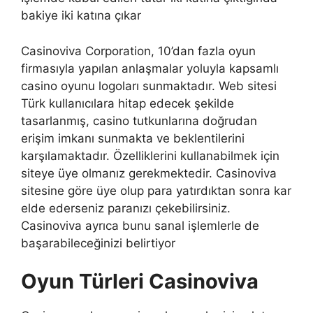
bakiye iki katına çıkar
Casinoviva Corporation, 10’dan fazla oyun
firmasıyla yapılan anlaşmalar yoluyla kapsamlı
casino oyunu logoları sunmaktadır. Web sitesi
Türk kullanıcılara hitap edecek şekilde
tasarlanmış, casino tutkunlarına doğrudan
erişim imkanı sunmakta ve beklentilerini
karşılamaktadır. Özelliklerini kullanabilmek için
siteye üye olmanız gerekmektedir. Casinoviva
sitesine göre üye olup para yatırdıktan sonra kar
elde ederseniz paranızı çekebilirsiniz.
Casinoviva ayrıca bunu sanal işlemlerle de
başarabileceğinizi belirtiyor
Oyun Türleri Casinoviva