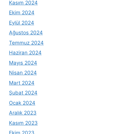
Kasım 2024
Ekim 2024
Eylül 2024
Ağustos 2024
Temmuz 2024
Haziran 2024
Mayıs 2024
Nisan 2024
Mart 2024
Şubat 2024
Ocak 2024
Aralık 2023
Kasım 2023
Ekim 2023