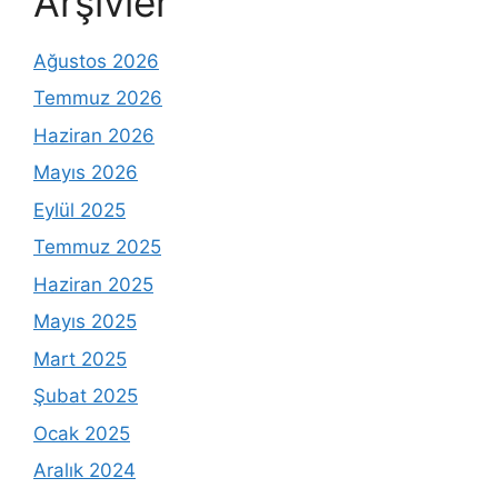
Arşivler
Ağustos 2026
Temmuz 2026
Haziran 2026
Mayıs 2026
Eylül 2025
Temmuz 2025
Haziran 2025
Mayıs 2025
Mart 2025
Şubat 2025
Ocak 2025
Aralık 2024