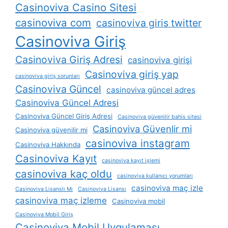
Casinoviva Casino Sitesi
casinoviva com
casinoviva giris twitter
Casinoviva Giriş
Casinoviva Giriş Adresi
casinoviva girişi
Casinoviva giriş yap
casinoviva giriş sorunları
Casinoviva Güncel
casinoviva güncel adres
Casinoviva Güncel Adresi
Casinoviva Güncel Giriş Adresi
Casinoviva güvenilir bahis sitesi
Casinoviva Güvenlir mi
Casinoviva güvenilir mi
casinoviva instagram
Casinoviva Hakkında
Casinoviva Kayıt
casinoviva kayıt i̇şlemi
casinoviva kaç oldu
casinoviva kullanıcı yorumları
casinoviva maç izle
Casinoviva Lisanslı Mı
Casinoviva Lisansı
casinoviva maç izleme
Casinoviva mobil
Casinoviva Mobil Giriş
Casinoviva Mobil Uygulaması