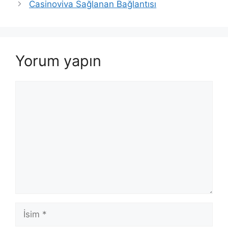
Casinoviva Sağlanan Bağlantısı
Yorum yapın
Yorum
İsim