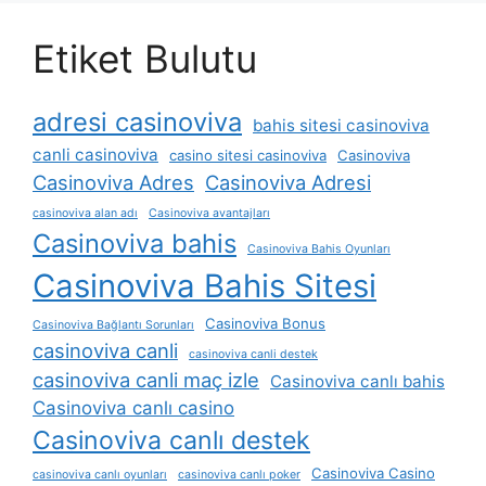
Etiket Bulutu
adresi casinoviva
bahis sitesi casinoviva
canli casinoviva
casino sitesi casinoviva
Casinoviva
Casinoviva Adres
Casinoviva Adresi
casinoviva alan adı
Casinoviva avantajları
Casinoviva bahis
Casinoviva Bahis Oyunları
Casinoviva Bahis Sitesi
Casinoviva Bonus
Casinoviva Bağlantı Sorunları
casinoviva canli
casinoviva canli destek
casinoviva canli maç izle
Casinoviva canlı bahis
Casinoviva canlı casino
Casinoviva canlı destek
Casinoviva Casino
casinoviva canlı oyunları
casinoviva canlı poker