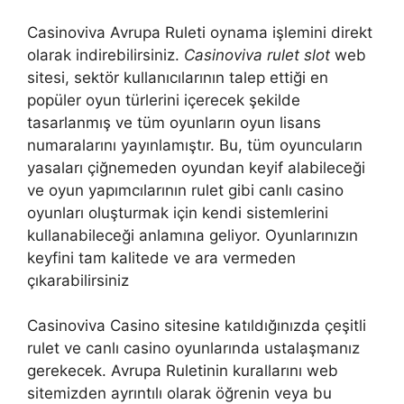
Casinoviva Avrupa Ruleti oynama işlemini direkt
olarak indirebilirsiniz.
Casinoviva rulet slot
web
sitesi, sektör kullanıcılarının talep ettiği en
popüler oyun türlerini içerecek şekilde
tasarlanmış ve tüm oyunların oyun lisans
numaralarını yayınlamıştır. Bu, tüm oyuncuların
yasaları çiğnemeden oyundan keyif alabileceği
ve oyun yapımcılarının rulet gibi canlı casino
oyunları oluşturmak için kendi sistemlerini
kullanabileceği anlamına geliyor. Oyunlarınızın
keyfini tam kalitede ve ara vermeden
çıkarabilirsiniz
Casinoviva Casino sitesine katıldığınızda çeşitli
rulet ve canlı casino oyunlarında ustalaşmanız
gerekecek. Avrupa Ruletinin kurallarını web
sitemizden ayrıntılı olarak öğrenin veya bu