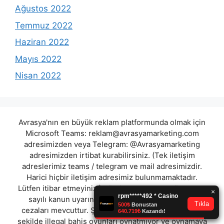
Ağustos 2022
Temmuz 2022
Haziran 2022
Mayıs 2022
Nisan 2022
Avrasya'nın en büyük reklam platformunda olmak için
Microsoft Teams:
reklam@avrasyamarketing.com
adresimizden veya Telegram: @Avrasyamarketing
adresimizden irtibat kurabilirsiniz. (Tek iletişim
adreslerimiz teams / telegram ve mail adresimizdir.
Harici hiçbir iletişim adresimiz bulunmamaktadır.
Lütfen itibar etmeyiniz.) Türkiye yasalarına göre 7258
sayılı kanun uyarınca yasa dışı bahis oynamanın
cezaları mevcuttur. Şu an bulunduğunuz site hiç bir
şekilde illegal bahis oyunları oynatmıyor ve oynamaya