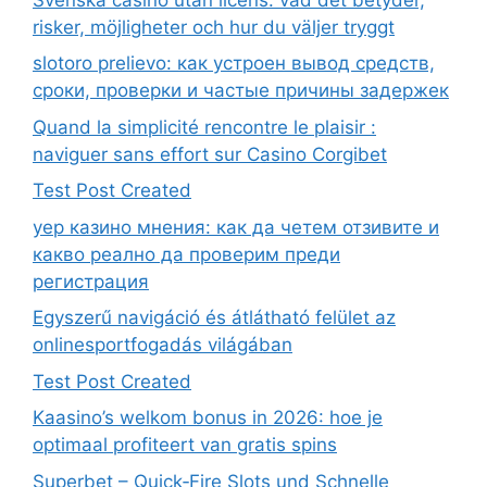
risker, möjligheter och hur du väljer tryggt
slotoro prelievo: как устроен вывод средств,
сроки, проверки и частые причины задержек
Quand la simplicité rencontre le plaisir :
naviguer sans effort sur Casino Corgibet
Test Post Created
yep казино мнения: как да четем отзивите и
какво реално да проверим преди
регистрация
Egyszerű navigáció és átlátható felület az
onlinesportfogadás világában
Test Post Created
Kaasino’s welkom bonus in 2026: hoe je
optimaal profiteert van gratis spins
Superbet – Quick‑Fire Slots und Schnelle