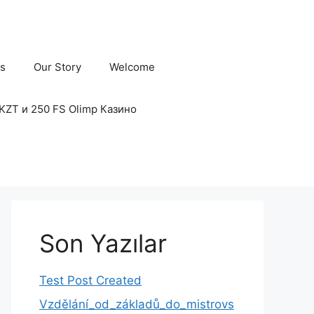
us
Our Story
Welcome
KZT и 250 FS Olimp Казино
Son Yazılar
Test Post Created
Vzdělání_od_základů_do_mistrovs