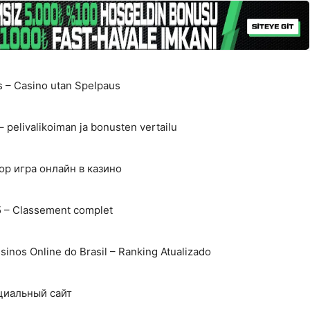
s – Casino utan Spelpaus
 pelivalikoiman ja bonusten vertailu
ор игра онлайн в казино
5 – Classement complet
inos Online do Brasil – Ranking Atualizado
ициальный сайт