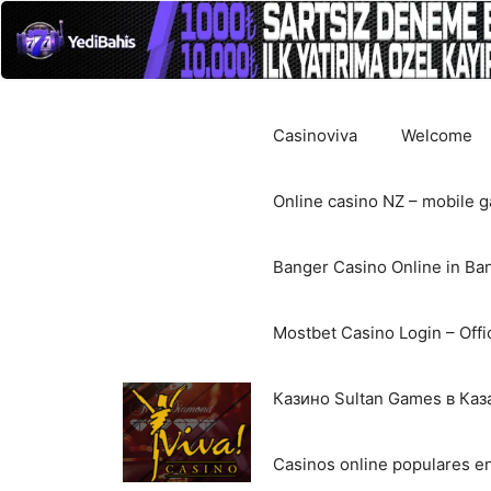
İçeriğe
atla
Casinoviva
Welcome
Online casino NZ – mobile g
Banger Casino Online in Ba
Mostbet Casino Login – Offi
Казино Sultan Games в Каз
Casinos online populares e