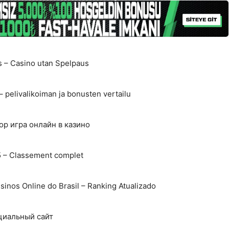
s – Casino utan Spelpaus
 pelivalikoiman ja bonusten vertailu
ор игра онлайн в казино
5 – Classement complet
inos Online do Brasil – Ranking Atualizado
ициальный сайт