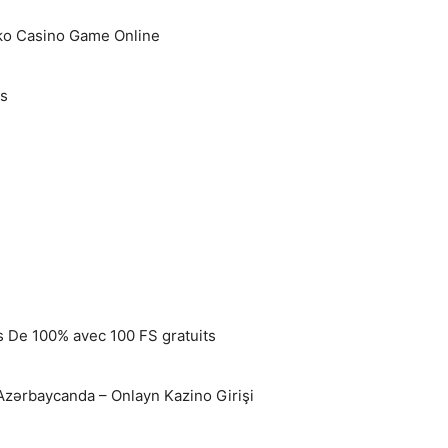
inko Casino Game Online
us
 De 100% avec 100 FS gratuits
Azərbaycanda – Onlayn Kazino Girişi