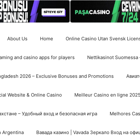
About Us
Home
Online Casino Utan Svensk Licen
aming and casino apps for players
Nettikasinot Suomessa –
ngladesh 2026 – Exclusive Bonuses and Promotions
Авиат
cial Website & Online Casino
Meilleur Casino en ligne 202
ахстане – Удобный вход и безопасная игра
Melhores Cass
n Argentina
Вавада казино | Vavada Зеркало Вход на оф