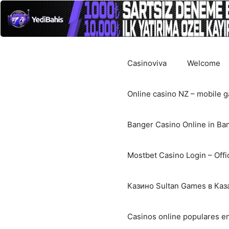
İçeriğe
atla
Casinoviva
Welcome
Online casino NZ – mobile g
Banger Casino Online in Ba
Mostbet Casino Login – Offi
Казино Sultan Games в Каз
Casinos online populares e