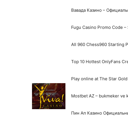
Вавада Казино – Официаль
Fugu Casino Promo Code – S
All 960 Chess960 Starting 
Top 10 Hottest OnlyFans Cr
Play online at The Star Gold
Mostbet AZ – bukmeker ve k
Пин Ап Казино Официальны