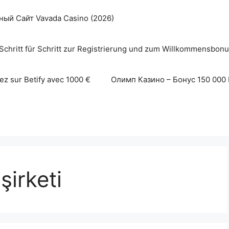
ный Сайт Vavada Casino (2026)
chritt für Schritt zur Registrierung und zum Willkommensbon
ez sur Betify avec 1000 €
Олимп Казино – Бонус 150 000 
şirketi