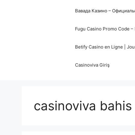
Вавада Казино – Официаль
Fugu Casino Promo Code – S
Betify Casino en Ligne | Jou
Casinoviva Giriş
casinoviva bahis 