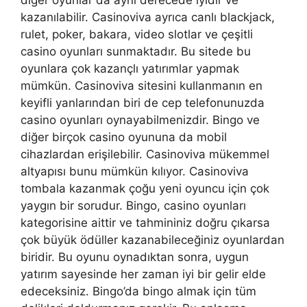
diğer oyunlar da aynı derecede iyidir ve
kazanılabilir. Casinoviva ayrıca canlı blackjack,
rulet, poker, bakara, video slotlar ve çeşitli
casino oyunları sunmaktadır. Bu sitede bu
oyunlara çok kazançlı yatırımlar yapmak
mümkün. Casinoviva sitesini kullanmanın en
keyifli yanlarından biri de cep telefonunuzda
casino oyunları oynayabilmenizdir. Bingo ve
diğer birçok casino oyununa da mobil
cihazlardan erişilebilir. Casinoviva mükemmel
altyapısı bunu mümkün kılıyor. Casinoviva
tombala kazanmak çoğu yeni oyuncu için çok
yaygın bir sorudur. Bingo, casino oyunları
kategorisine aittir ve tahmininiz doğru çıkarsa
çok büyük ödüller kazanabileceğiniz oyunlardan
biridir. Bu oyunu oynadıktan sonra, uygun
yatırım sayesinde her zaman iyi bir gelir elde
edeceksiniz. Bingo’da bingo almak için tüm