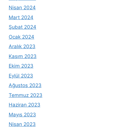
Nisan 2024
Mart 2024
Şubat 2024
Ocak 2024
Aralık 2023
Kasım 2023
Ekim 2023
Eylül 2023
Ağustos 2023
Temmuz 2023
Haziran 2023
Mayıs 2023
Nisan 2023