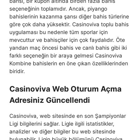
bahsi, bir kupon altında birden fazla bahis
seçeneğinin toplamıdır. Ancak, piyango
bahislerinin kazanma şansı diğer bahis türlerine
göre çok daha yüksektir. Casinoviva toplu bahis
uygulaması bu nedenle tüm sporlar için
mevcuttur ve bahisçiler için çok faydalıdır. Öte
yandan maç öncesi bahis ve canlı bahis gibi iki
farklı seçeneğin bir araya gelmesi Casinoviva
Kombine bahislerin en öne çıkan özelliklerinden
biridir.
Casinoviva Web Oturum Açma
Adresiniz Güncellendi
Casinoviva, web sitesinde en son Şampiyonlar
Ligi bilgilerini sağlar. Ligle ilgili istatistikler,
analizler ve diğer bilgiler bu web sitesinde
bulunabilir. Ligin büyük bölümünü
Casinoviva