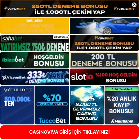
×
CASINOVIVA GİRİŞ İÇİN TIKLAYINIZ!