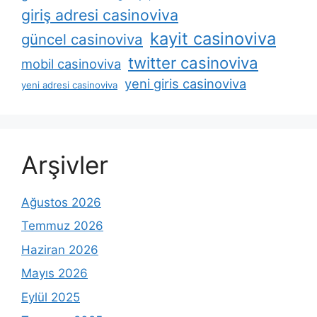
giriş adresi casinoviva
kayit casinoviva
güncel casinoviva
twitter casinoviva
mobil casinoviva
yeni giris casinoviva
yeni adresi casinoviva
Arşivler
Ağustos 2026
Temmuz 2026
Haziran 2026
Mayıs 2026
Eylül 2025