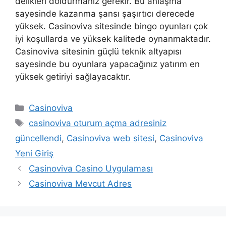
delikleri doldurmanız gerekir. Bu anlaşma
sayesinde kazanma şansı şaşırtıcı derecede
yüksek. Casinoviva sitesinde bingo oyunları çok
iyi koşullarda ve yüksek kalitede oynanmaktadır.
Casinoviva sitesinin güçlü teknik altyapısı
sayesinde bu oyunlara yapacağınız yatırım en
yüksek getiriyi sağlayacaktır.
Kategoriler
Casinoviva
Etiketler
casinoviva oturum açma adresiniz
güncellendi
,
Casinoviva web sitesi
,
Casinoviva
Yeni Giriş
Yazı
Casinoviva Casino Uygulaması
dolaşımı
Casinoviva Mevcut Adres