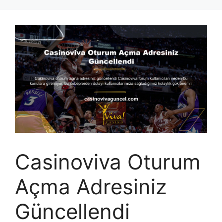
Casinoviva Oturum
Açma Adresiniz
Güncellendi