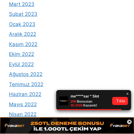
Mart 2023
Şubat 2023
Ocak 2023
Aralık 2022
Kasım 2022
Ekim 2022
Eylül 2022
Ağustos 2022
Temmuz 2022
Haziran 2022
Mayıs 2022
Nisan 2022
×