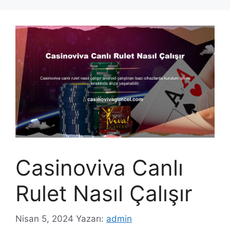
Casinoviva Canlı
Rulet Nasıl Çalışır
Nisan 5, 2024
Yazarı:
admin