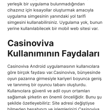
yerleşik bir uygulama bulunmadığından
cihazınız için kısayollar oluşturmak amacıyla
uygulama simgesinin yanındaki yol tarifi
simgesini kullanabilirsiniz. Uygulama yok, bunun
yerine kullanılabilecek bir mobil web sitesi var.
Casinoviva
Kullanımının Faydaları
Casinoviva Android uygulamasının kullanıcılara
göre birçok faydası var.Casinoviva, bünyesinde
oyun pazarına girmesiyle kariyeri boyunca geniş
ve tanınmış bir oyuncu tabanı oluşturdu.
Kullanıcılara güvenli ve adil oyun ortamları
sağlamak şirketin en önemli önceliğidir. Bunu şu
şekilde özetleyebiliriz: Site adresi değiştiyse
bilmeden hesabınızı ve işlemlerinizi
Casinoviva