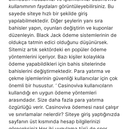
kullanımının faydaları
görüntüleyebilirsiniz. Bu
sayede siteye hızlı bir şekilde giriş
yapılabilmektedir. Diğer şeylerin yanı sıra
bahisler yapın, oyunları değiştirin ve kuponlar
düzenleyin. Black Jack ödeme sistemlerinin de
oldukça tatmin edici olduğunu düşünürsek.
Sitemiz artık sektördeki en popüler ödeme
yöntemlerini içeriyor. Bazı kişiler kolaylıkla
ödeme yapabildikleri için bahis sitelerinde
bahislerini değiştirmektedir. Para yatırma ve
çekme işlemlerinin güvenliği kullanıcılar için çok
önemli bir husustur. ‘ Casinoviva kullanıcıların
kullandığı en uygun ödeme yöntemleri
arasındadır. Size daha fazla para yatırma
özgürlüğü verir. Casinoviva ödemesi nasıl çalışır
ve sınırlamalar nelerdir? Siteye giriş yaptığınızda
sayfanın üst kısmında hesap bilgilerinizi
göreceksiniz.Her iki uygulama türü de spor