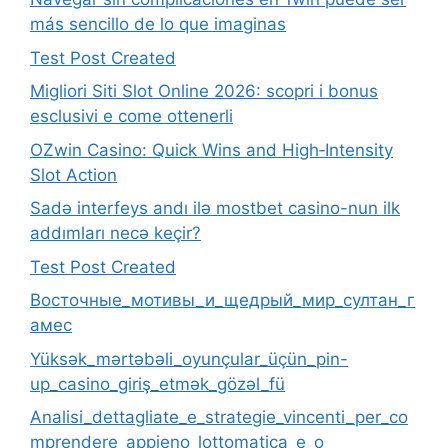
más sencillo de lo que imaginas
Test Post Created
Migliori Siti Slot Online 2026: scopri i bonus
esclusivi e come ottenerli
OZwin Casino: Quick Wins and High‑Intensity
Slot Action
Sadə interfeys andı ilə mostbet casino-nun ilk
addımları necə keçir?
Test Post Created
Восточные_мотивы_и_щедрый_мир_султан_г
амес
Yüksək_mərtəbəli_oyunçular_üçün_pin-
up_casino_giriş_etmək_gözəl_fü
Analisi_dettagliate_e_strategie_vincenti_per_co
mprendere_appieno_lottomatica_e_o