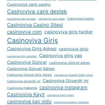
Casinoviva canlı casino
Casinoviva canlı destek
Casinoviva Casino
casinoviva canlı oyunları
casinoviva canlı poker
Casinoviva Casino Sitesi
casinoviva com
casinoviva giris twitter
Casinoviva Giriş
Casinoviva Giriş Adresi
casinoviva girişi
Casinoviva giriş yap
casinoviva giriş sorunları
Casinoviva Güncel
casinoviva güncel adres
Casinoviva Güncel Adresi
Casinoviva Güncel Giriş Adresi
Casinoviva güvenilir bahis sitesi
Casinoviva Güvenlir mi
Casinoviva güvenilir mi
casinoviva instagram
Casinoviva Hakkında
Casinoviva Kayıt
casinoviva kayıt i̇şlemi
casinoviva kaç oldu
casinoviva kullanıcı yorumları