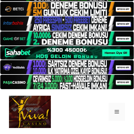
İçeriğe
atla
Menü