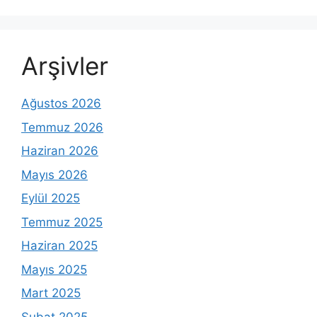
Arşivler
Ağustos 2026
Temmuz 2026
Haziran 2026
Mayıs 2026
Eylül 2025
Temmuz 2025
Haziran 2025
Mayıs 2025
Mart 2025
Şubat 2025