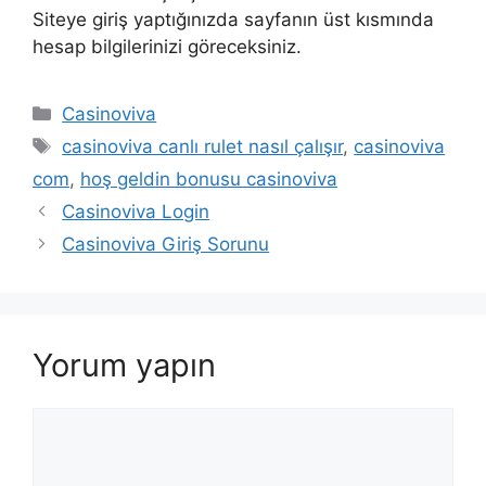
Siteye giriş yaptığınızda sayfanın üst kısmında
hesap bilgilerinizi göreceksiniz.
Kategoriler
Casinoviva
Etiketler
casinoviva canlı rulet nasıl çalışır
,
casinoviva
com
,
hoş geldin bonusu casinoviva
Yazı
Casinoviva Login
dolaşımı
Casinoviva Giriş Sorunu
Yorum yapın
Yorum