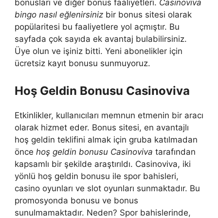
bonusları ve diğer bonus faaliyetleri.
Casinoviva
bingo nasıl eğlenirsiniz
bir bonus sitesi olarak
popülaritesi bu faaliyetlere yol açmıştır. Bu
sayfada çok sayıda ek avantaj bulabilirsiniz.
Üye olun ve işiniz bitti. Yeni abonelikler için
ücretsiz kayıt bonusu sunmuyoruz.
Hoş Geldin Bonusu Casinoviva
Etkinlikler, kullanıcıları memnun etmenin bir aracı
olarak hizmet eder. Bonus sitesi, en avantajlı
hoş geldin teklifini almak için gruba katılmadan
önce
hoş geldin bonusu Casinoviva
tarafından
kapsamlı bir şekilde araştırıldı. Casinoviva, iki
yönlü hoş geldin bonusu ile spor bahisleri,
casino oyunları ve slot oyunları sunmaktadır. Bu
promosyonda bonusu ve bonus
sunulmamaktadır. Neden? Spor bahislerinde,