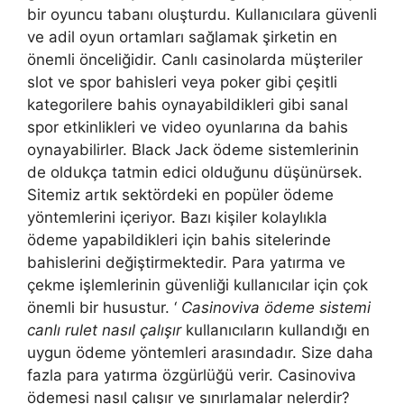
bir oyuncu tabanı oluşturdu. Kullanıcılara güvenli
ve adil oyun ortamları sağlamak şirketin en
önemli önceliğidir. Canlı casinolarda müşteriler
slot ve spor bahisleri veya poker gibi çeşitli
kategorilere bahis oynayabildikleri gibi sanal
spor etkinlikleri ve video oyunlarına da bahis
oynayabilirler. Black Jack ödeme sistemlerinin
de oldukça tatmin edici olduğunu düşünürsek.
Sitemiz artık sektördeki en popüler ödeme
yöntemlerini içeriyor. Bazı kişiler kolaylıkla
ödeme yapabildikleri için bahis sitelerinde
bahislerini değiştirmektedir. Para yatırma ve
çekme işlemlerinin güvenliği kullanıcılar için çok
önemli bir husustur. ‘
Casinoviva ödeme sistemi
canlı rulet nasıl çalışır
kullanıcıların kullandığı en
uygun ödeme yöntemleri arasındadır. Size daha
fazla para yatırma özgürlüğü verir. Casinoviva
ödemesi nasıl çalışır ve sınırlamalar nelerdir?