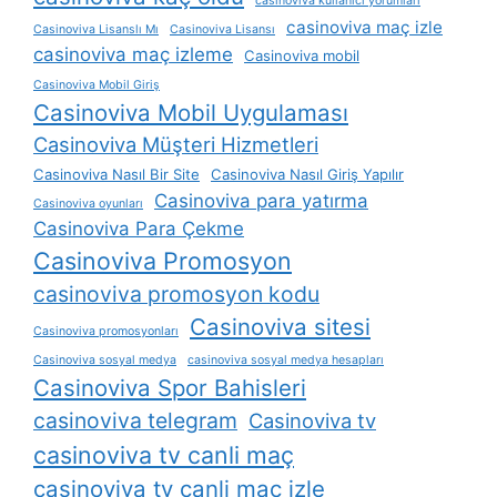
casinoviva kullanıcı yorumları
casinoviva maç izle
Casinoviva Lisanslı Mı
Casinoviva Lisansı
casinoviva maç izleme
Casinoviva mobil
Casinoviva Mobil Giriş
Casinoviva Mobil Uygulaması
Casinoviva Müşteri Hizmetleri
Casinoviva Nasıl Bir Site
Casinoviva Nasıl Giriş Yapılır
Casinoviva para yatırma
Casinoviva oyunları
Casinoviva Para Çekme
Casinoviva Promosyon
casinoviva promosyon kodu
Casinoviva sitesi
Casinoviva promosyonları
Casinoviva sosyal medya
casinoviva sosyal medya hesapları
Casinoviva Spor Bahisleri
casinoviva telegram
Casinoviva tv
casinoviva tv canli maç
casinoviva tv canli maç izle