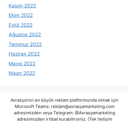
Kasım 2022
Ekim 2022
Eylül 2022
Ağustos 2022
Temmuz 2022
Haziran 2022
Mayıs 2022
Nisan 2022
Avrasya'nın en büyük reklam platformunda olmak için
Microsoft Teams:
reklam@avrasyamarketing.com
adresimizden veya Telegram: @Avrasyamarketing
adresimizden irtibat kurabilirsiniz. (Tek iletişim
adreslerimiz teams / telegram ve mail adresimizdir.