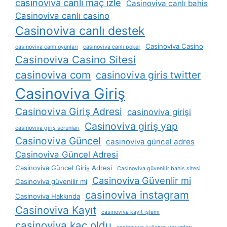
casinoviva canli maç izle
Casinoviva canlı bahis
Casinoviva canlı casino
Casinoviva canlı destek
Casinoviva Casino
casinoviva canlı oyunları
casinoviva canlı poker
Casinoviva Casino Sitesi
casinoviva com
casinoviva giris twitter
Casinoviva Giriş
Casinoviva Giriş Adresi
casinoviva girişi
Casinoviva giriş yap
casinoviva giriş sorunları
Casinoviva Güncel
casinoviva güncel adres
Casinoviva Güncel Adresi
Casinoviva Güncel Giriş Adresi
Casinoviva güvenilir bahis sitesi
Casinoviva Güvenlir mi
Casinoviva güvenilir mi
casinoviva instagram
Casinoviva Hakkında
Casinoviva Kayıt
casinoviva kayıt i̇şlemi
casinoviva kaç oldu