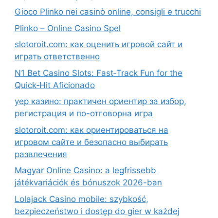
Gioco Plinko nei casinò online, consigli e trucchi
Plinko – Online Casino Spel
slotoroit.com: как оценить игровой сайт и
играть ответственно
N1 Bet Casino Slots: Fast‑Track Fun for the
Quick‑Hit Aficionado
yep казино: практичен ориентир за избор,
регистрация и по-отговорна игра
slotoroit.com: как ориентироваться на
игровом сайте и безопасно выбирать
развлечения
Magyar Online Casino: a legfrissebb
játékvariációk és bónuszok 2026-ban
Lolajack Casino mobile: szybkość,
bezpieczeństwo i dostęp do gier w każdej