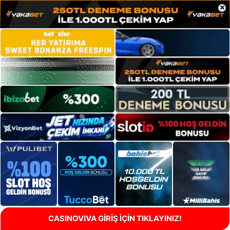
×
CASINOVIVA GİRİŞ İÇİN TIKLAYINIZ!