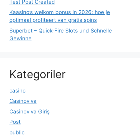
Test Post Created
Kaasino’s welkom bonus in 2026: hoe je
optimaal profiteert van gratis spins
Superbet – Quick‑Fire Slots und Schnelle
Gewinne
Kategoriler
casino
Casinoviva
Casinoviva Giriş
Post
public