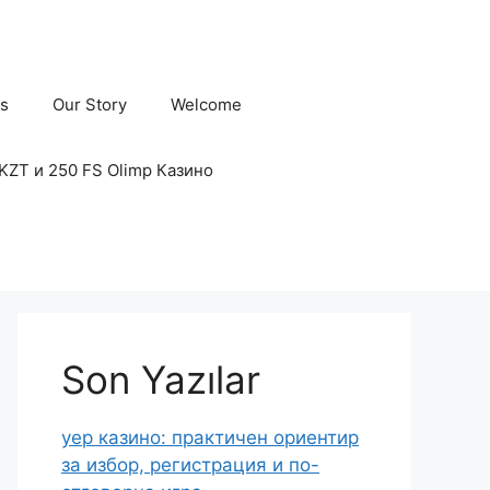
us
Our Story
Welcome
KZT и 250 FS Olimp Казино
Son Yazılar
yep казино: практичен ориентир
за избор, регистрация и по-