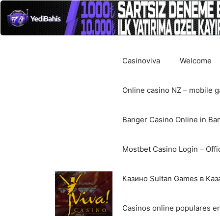
İçeriğe
atla
Casinoviva
Welcome
Online casino NZ – mobile g
Banger Casino Online in Ba
Mostbet Casino Login – Offi
Казино Sultan Games в Каз
Casinos online populares e