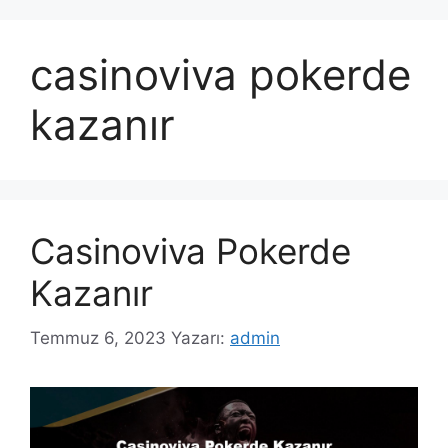
casinoviva pokerde
kazanır
Casinoviva Pokerde
Kazanır
Temmuz 6, 2023
Yazarı:
admin