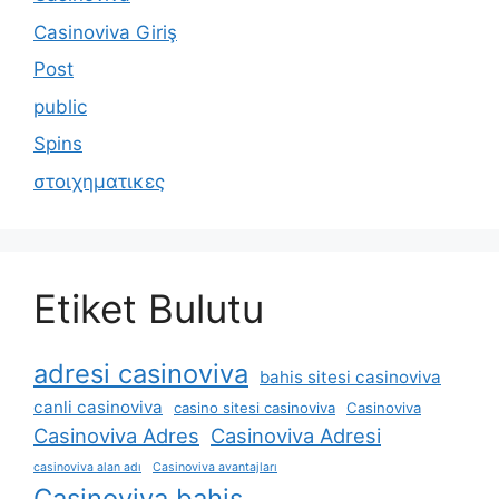
Casinoviva Giriş
Post
public
Spins
στοιχηματικες
Etiket Bulutu
adresi casinoviva
bahis sitesi casinoviva
canli casinoviva
casino sitesi casinoviva
Casinoviva
Casinoviva Adres
Casinoviva Adresi
casinoviva alan adı
Casinoviva avantajları
Casinoviva bahis