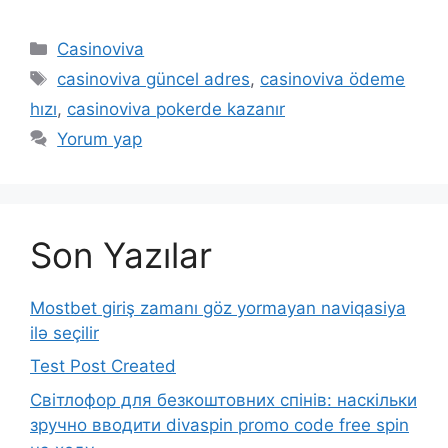
Kategoriler
Casinoviva
Etiketler
casinoviva güncel adres
,
casinoviva ödeme
hızı
,
casinoviva pokerde kazanır
Yorum yap
Son Yazılar
Mostbet giriş zamanı göz yormayan naviqasiya
ilə seçilir
Test Post Created
Світлофор для безкоштовних спінів: наскільки
зручно вводити divaspin promo code free spin