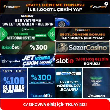
×
CASINOVIVA GİRİŞ İÇİN TIKLAYINIZ!