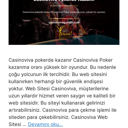
Casinoviva pokerde kazanır Casinoviva Poker
kazanma oranı yüksek bir oyundur. Bu nedenle
çoğu yolcunun ilk tercihidir. Bu web sitesini
kullanırken herhangi bir güvenlik endişesi
yoktur. Web Sitesi Casinoviva, müşterilerine
uzun yıllardır hizmet veren saygın ve kaliteli bir
web sitesidir. Bu siteyi kullanarak gelirinizi
artırabilirsiniz. Casinoviva para çekme işlemi ile
siteden para çekebilirsiniz. Casinoviva Web
Sitesi …
Devamını oku…