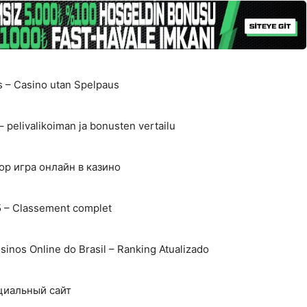
s – Casino utan Spelpaus
 pelivalikoiman ja bonusten vertailu
ор игра онлайн в казино
5 – Classement complet
inos Online do Brasil – Ranking Atualizado
ициальный сайт