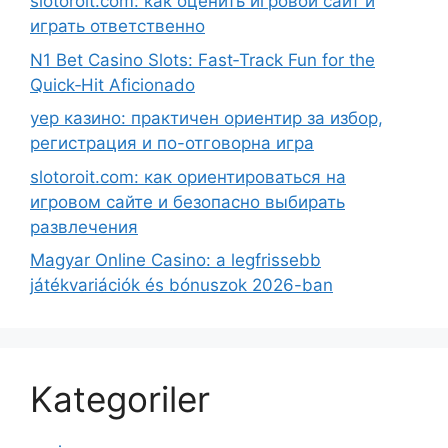
slotoroit.com: как оценить игровой сайт и
играть ответственно
N1 Bet Casino Slots: Fast‑Track Fun for the
Quick‑Hit Aficionado
yep казино: практичен ориентир за избор,
регистрация и по-отговорна игра
slotoroit.com: как ориентироваться на
игровом сайте и безопасно выбирать
развлечения
Magyar Online Casino: a legfrissebb
játékvariációk és bónuszok 2026-ban
Kategoriler