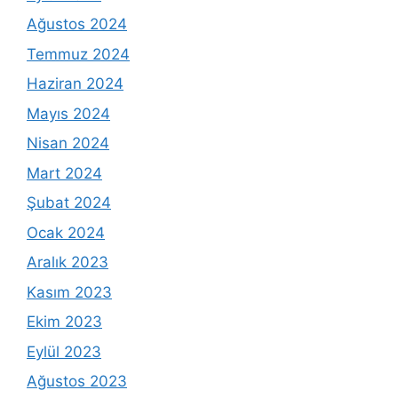
Ağustos 2024
Temmuz 2024
Haziran 2024
Mayıs 2024
Nisan 2024
Mart 2024
Şubat 2024
Ocak 2024
Aralık 2023
Kasım 2023
Ekim 2023
Eylül 2023
Ağustos 2023