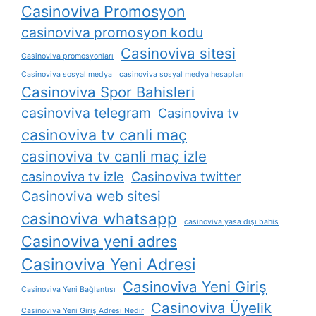
Casinoviva Promosyon
casinoviva promosyon kodu
Casinoviva sitesi
Casinoviva promosyonları
Casinoviva sosyal medya
casinoviva sosyal medya hesapları
Casinoviva Spor Bahisleri
casinoviva telegram
Casinoviva tv
casinoviva tv canli maç
casinoviva tv canli maç izle
casinoviva tv izle
Casinoviva twitter
Casinoviva web sitesi
casinoviva whatsapp
casinoviva yasa dışı bahis
Casinoviva yeni adres
Casinoviva Yeni Adresi
Casinoviva Yeni Giriş
Casinoviva Yeni Bağlantısı
Casinoviva Üyelik
Casinoviva Yeni Giriş Adresi Nedir