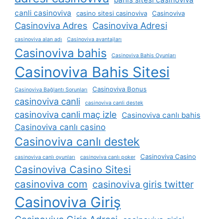
canli casinoviva
casino sitesi casinoviva
Casinoviva
Casinoviva Adres
Casinoviva Adresi
casinoviva alan adı
Casinoviva avantajları
Casinoviva bahis
Casinoviva Bahis Oyunları
Casinoviva Bahis Sitesi
Casinoviva Bonus
Casinoviva Bağlantı Sorunları
casinoviva canli
casinoviva canli destek
casinoviva canli maç izle
Casinoviva canlı bahis
Casinoviva canlı casino
Casinoviva canlı destek
Casinoviva Casino
casinoviva canlı oyunları
casinoviva canlı poker
Casinoviva Casino Sitesi
casinoviva com
casinoviva giris twitter
Casinoviva Giriş