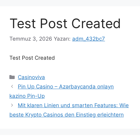
Test Post Created
Temmuz 3, 2026
Yazarı:
adm_432bc7
Test Post Created
Kategoriler
Casinoviva
Yazı
Pin Up Casino – Azərbaycanda onlayn
dolaşımı
kazino Pin-Up
Mit klaren Linien und smarten Features: Wie
beste Krypto Casinos den Einstieg erleichtern