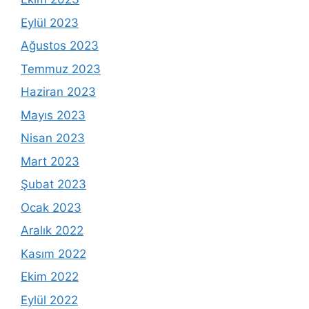
Eylül 2023
Ağustos 2023
Temmuz 2023
Haziran 2023
Mayıs 2023
Nisan 2023
Mart 2023
Şubat 2023
Ocak 2023
Aralık 2022
Kasım 2022
Ekim 2022
Eylül 2022