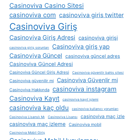
Casinoviva Casino Sitesi
casinoviva com
casinoviva giris twitter
Casinoviva Giriş
Casinoviva Giriş Adresi
casinoviva girişi
Casinoviva giriş yap
casinoviva giriş sorunları
Casinoviva Güncel
casinoviva güncel adres
Casinoviva Güncel Adresi
Casinoviva Güncel Giriş Adresi
Casinoviva güvenilir bahis sitesi
Casinoviva Güvenlir mi
Casinoviva güvenilir mi
casinoviva instagram
Casinoviva Hakkında
Casinoviva Kayıt
casinoviva kayıt i̇şlemi
casinoviva kaç oldu
casinoviva kullanıcı yorumları
casinoviva maç izle
Casinoviva Lisanslı Mı
Casinoviva Lisansı
casinoviva maç izleme
Casinoviva mobil
Casinoviva Mobil Giriş