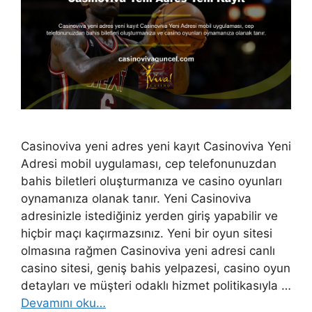
Casinoviva yeni adres yeni kayıt Casinoviva Yeni
Adresi mobil uygulaması, cep telefonunuzdan
bahis biletleri oluşturmanıza ve casino oyunları
oynamanıza olanak tanır. Yeni Casinoviva
adresinizle istediğiniz yerden giriş yapabilir ve
hiçbir maçı kaçırmazsınız. Yeni bir oyun sitesi
olmasına rağmen Casinoviva yeni adresi canlı
casino sitesi, geniş bahis yelpazesi, casino oyun
detayları ve müşteri odaklı hizmet politikasıyla …
Devamını oku…