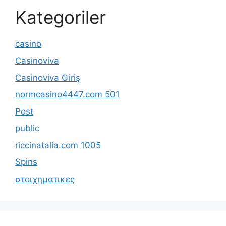
Kategoriler
casino
Casinoviva
Casinoviva Giriş
normcasino4447.com 501
Post
public
riccinatalia.com 1005
Spins
στοιχηματικες