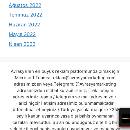
Ağustos 2022
Temmuz 2022
Haziran 2022
Mayıs 2022
Nisan 2022
Avrasya'nın en büyük reklam platformunda olmak için
Microsoft Teams:
reklam@avrasyamarketing.com
adresimizden veya Telegram: @Avrasyamarketing
adresimizden irtibat kurabilirsiniz. (Tek iletişim
adreslerimiz teams / telegram ve mail adresimizdir.
Harici hiçbir iletişim adresimiz bulunmamaktadır.
Lütfen itibar etmeyiniz.) Türkiye yasalarına göre 7258
sayılı kanun uyarınca yasa dışı bahis oynamanın
cezaları mevcuttur. Şu an bulunduğunuz site hiç bir
şekilde illegal bahis oyunları oynatmıyor ve oynamaya