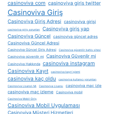
casinoviva com
casinoviva giris twitter
Casinoviva Giriş
Casinoviva Giriş Adresi
casinoviva girişi
Casinoviva giriş yap
casinoviva giriş sorunları
Casinoviva Güncel
casinoviva güncel adres
Casinoviva Güncel Adresi
Casinoviva Güncel Giriş Adresi
Casinoviva güvenilir bahis sitesi
Casinoviva Güvenlir mi
Casinoviva güvenilir mi
casinoviva instagram
Casinoviva Hakkında
Casinoviva Kayıt
casinoviva kayıt i̇şlemi
casinoviva kaç oldu
casinoviva kullanıcı yorumları
casinoviva maç izle
Casinoviva Lisanslı Mı
Casinoviva Lisansı
casinoviva maç izleme
Casinoviva mobil
Casinoviva Mobil Giriş
Casinoviva Mobil Uygulaması
Casinoviva Müşteri Hizmetleri