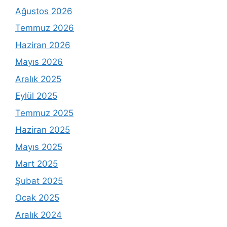
Ağustos 2026
Temmuz 2026
Haziran 2026
Mayıs 2026
Aralık 2025
Eylül 2025
Temmuz 2025
Haziran 2025
Mayıs 2025
Mart 2025
Şubat 2025
Ocak 2025
Aralık 2024