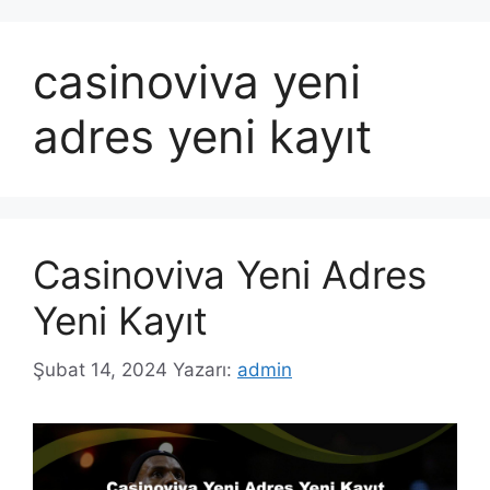
casinoviva yeni
adres yeni kayıt
Casinoviva Yeni Adres
Yeni Kayıt
Şubat 14, 2024
Yazarı:
admin