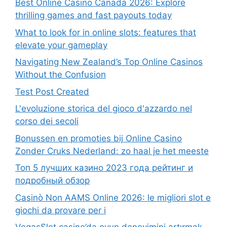
Best Online Casino Canada 2026: Explore
thrilling games and fast payouts today
What to look for in online slots: features that
elevate your gameplay
Navigating New Zealand’s Top Online Casinos
Without the Confusion
Test Post Created
L'evoluzione storica del gioco d'azzardo nel
corso dei secoli
Bonussen en promoties bij Online Casino
Zonder Cruks Nederland: zo haal je het meeste
Топ 5 лучших казино 2023 года рейтинг и
подробный обзор
Casinò Non AAMS Online 2026: le migliori slot e
giochi da provare per i