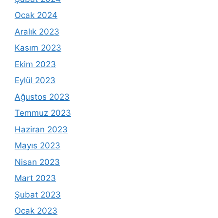
Ocak 2024
Aralık 2023
Kasım 2023
Ekim 2023
Eylül 2023
Ağustos 2023
Temmuz 2023
Haziran 2023
Mayıs 2023
Nisan 2023
Mart 2023
Şubat 2023
Ocak 2023