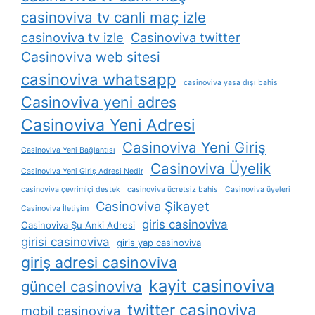
casinoviva tv canli maç izle
casinoviva tv izle
Casinoviva twitter
Casinoviva web sitesi
casinoviva whatsapp
casinoviva yasa dışı bahis
Casinoviva yeni adres
Casinoviva Yeni Adresi
Casinoviva Yeni Giriş
Casinoviva Yeni Bağlantısı
Casinoviva Üyelik
Casinoviva Yeni Giriş Adresi Nedir
casinoviva çevrimiçi destek
casinoviva ücretsiz bahis
Casinoviva üyeleri
Casinoviva Şikayet
Casinoviva İletişim
giris casinoviva
Casinoviva Şu Anki Adresi
girisi casinoviva
giris yap casinoviva
giriş adresi casinoviva
kayit casinoviva
güncel casinoviva
twitter casinoviva
mobil casinoviva