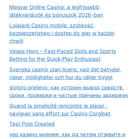
Magyar Online Casino: a legfrissebb
játékvariációk és bónuszok 2026-ban
Lolajack Casino mobile: szybkość,
bezpieczeństwo i dostęp do gier w każdej
chwili
Vegas Hero – Fast‑Paced Slots and Sports
Betting for the Quick‑Play Enthusiast
Svenska casino utan licens: vad det betyder,
risker, möjligheter och hur du väljer tryggt
slotoro prelievo: как устроен вывод средств,
сроки, проверки и частые причины задержек
Quand la simplicité rencontre le plaisir :
naviguer sans effort sur Casino Corgibet
Test Post Created
yep казино мнения: как да четем отзивите и