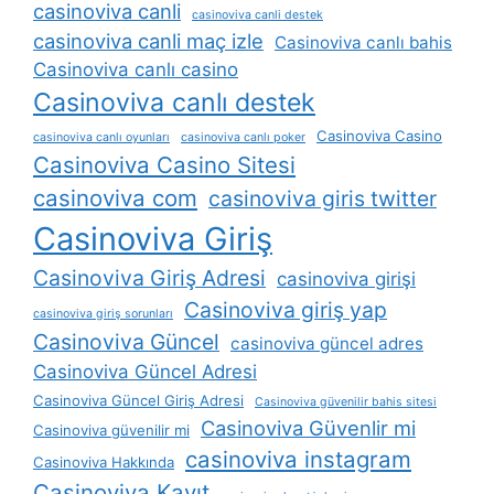
casinoviva canli
casinoviva canli destek
casinoviva canli maç izle
Casinoviva canlı bahis
Casinoviva canlı casino
Casinoviva canlı destek
Casinoviva Casino
casinoviva canlı oyunları
casinoviva canlı poker
Casinoviva Casino Sitesi
casinoviva com
casinoviva giris twitter
Casinoviva Giriş
Casinoviva Giriş Adresi
casinoviva girişi
Casinoviva giriş yap
casinoviva giriş sorunları
Casinoviva Güncel
casinoviva güncel adres
Casinoviva Güncel Adresi
Casinoviva Güncel Giriş Adresi
Casinoviva güvenilir bahis sitesi
Casinoviva Güvenlir mi
Casinoviva güvenilir mi
casinoviva instagram
Casinoviva Hakkında
Casinoviva Kayıt