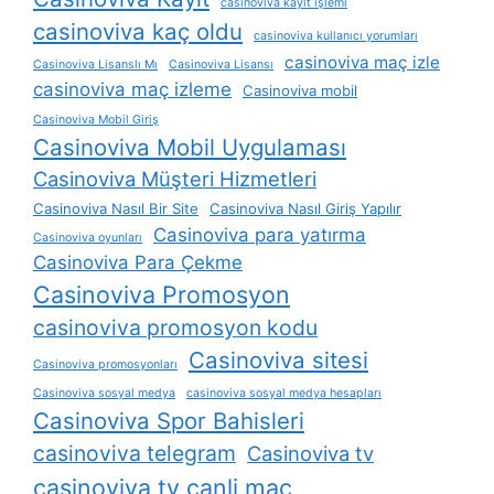
casinoviva kayıt i̇şlemi
casinoviva kaç oldu
casinoviva kullanıcı yorumları
casinoviva maç izle
Casinoviva Lisanslı Mı
Casinoviva Lisansı
casinoviva maç izleme
Casinoviva mobil
Casinoviva Mobil Giriş
Casinoviva Mobil Uygulaması
Casinoviva Müşteri Hizmetleri
Casinoviva Nasıl Bir Site
Casinoviva Nasıl Giriş Yapılır
Casinoviva para yatırma
Casinoviva oyunları
Casinoviva Para Çekme
Casinoviva Promosyon
casinoviva promosyon kodu
Casinoviva sitesi
Casinoviva promosyonları
Casinoviva sosyal medya
casinoviva sosyal medya hesapları
Casinoviva Spor Bahisleri
casinoviva telegram
Casinoviva tv
casinoviva tv canli maç