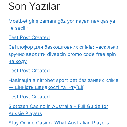
Son Yazılar
Mostbet giriş zamanı göz yormayan naviqasiya
ilə seçilir
Test Post Created
Світлофор для безкоштовних спінів: наскільки
зручно вводити divaspin promo code free spin
на ходу
Test Post Created
Навігація в nitrobet sport bet без зайвих кліків
— цінність швидкості та інтуїції
Test Post Created
Slotozen Casino in Australia – Full Guide for
Aussie Players
Stay Online Casino: What Australian Players