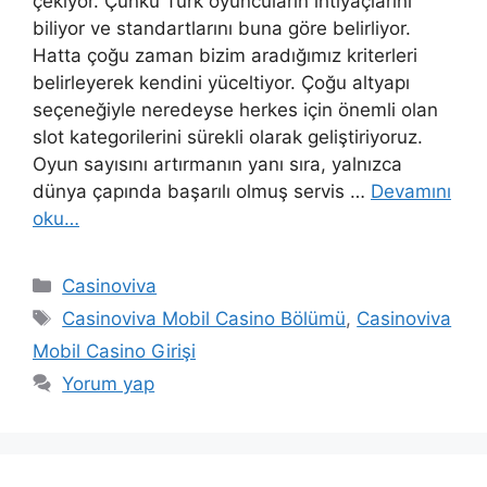
çekiyor. Çünkü Türk oyuncuların ihtiyaçlarını
biliyor ve standartlarını buna göre belirliyor.
Hatta çoğu zaman bizim aradığımız kriterleri
belirleyerek kendini yüceltiyor. Çoğu altyapı
seçeneğiyle neredeyse herkes için önemli olan
slot kategorilerini sürekli olarak geliştiriyoruz.
Oyun sayısını artırmanın yanı sıra, yalnızca
dünya çapında başarılı olmuş servis …
Devamını
oku…
Kategoriler
Casinoviva
Etiketler
Casinoviva Mobil Casino Bölümü
,
Casinoviva
Mobil Casino Girişi
Yorum yap