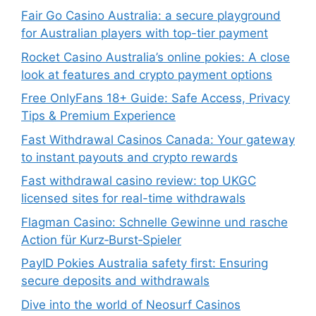
Fair Go Casino Australia: a secure playground
for Australian players with top-tier payment
Rocket Casino Australia’s online pokies: A close
look at features and crypto payment options
Free OnlyFans 18+ Guide: Safe Access, Privacy
Tips & Premium Experience
Fast Withdrawal Casinos Canada: Your gateway
to instant payouts and crypto rewards
Fast withdrawal casino review: top UKGC
licensed sites for real-time withdrawals
Flagman Casino: Schnelle Gewinne und rasche
Action für Kurz‑Burst‑Spieler
PayID Pokies Australia safety first: Ensuring
secure deposits and withdrawals
Dive into the world of Neosurf Casinos