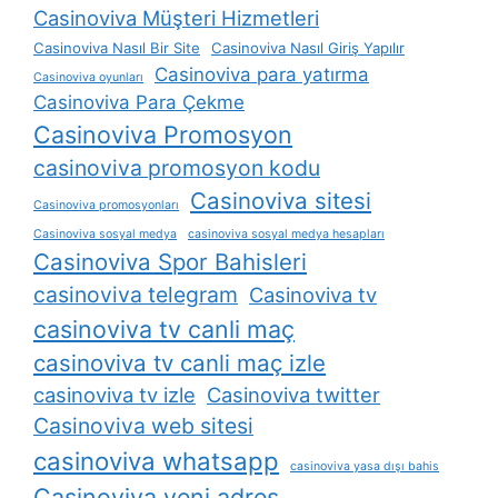
Casinoviva Müşteri Hizmetleri
Casinoviva Nasıl Bir Site
Casinoviva Nasıl Giriş Yapılır
Casinoviva para yatırma
Casinoviva oyunları
Casinoviva Para Çekme
Casinoviva Promosyon
casinoviva promosyon kodu
Casinoviva sitesi
Casinoviva promosyonları
Casinoviva sosyal medya
casinoviva sosyal medya hesapları
Casinoviva Spor Bahisleri
casinoviva telegram
Casinoviva tv
casinoviva tv canli maç
casinoviva tv canli maç izle
casinoviva tv izle
Casinoviva twitter
Casinoviva web sitesi
casinoviva whatsapp
casinoviva yasa dışı bahis
Casinoviva yeni adres