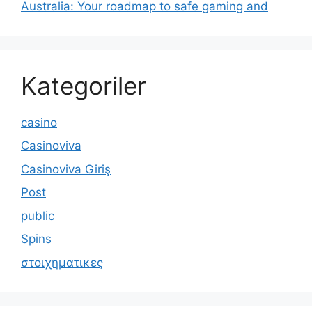
Australia: Your roadmap to safe gaming and
Kategoriler
casino
Casinoviva
Casinoviva Giriş
Post
public
Spins
στοιχηματικες