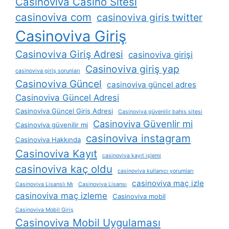
Casinoviva Casino Sitesi
casinoviva com
casinoviva giris twitter
Casinoviva Giriş
Casinoviva Giriş Adresi
casinoviva girişi
Casinoviva giriş yap
casinoviva giriş sorunları
Casinoviva Güncel
casinoviva güncel adres
Casinoviva Güncel Adresi
Casinoviva Güncel Giriş Adresi
Casinoviva güvenilir bahis sitesi
Casinoviva Güvenlir mi
Casinoviva güvenilir mi
casinoviva instagram
Casinoviva Hakkında
Casinoviva Kayıt
casinoviva kayıt i̇şlemi
casinoviva kaç oldu
casinoviva kullanıcı yorumları
casinoviva maç izle
Casinoviva Lisanslı Mı
Casinoviva Lisansı
casinoviva maç izleme
Casinoviva mobil
Casinoviva Mobil Giriş
Casinoviva Mobil Uygulaması