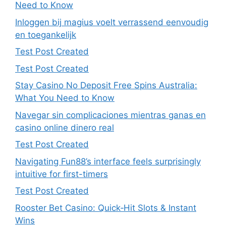
Need to Know
Inloggen bij magius voelt verrassend eenvoudig
en toegankelijk
Test Post Created
Test Post Created
Stay Casino No Deposit Free Spins Australia:
What You Need to Know
Navegar sin complicaciones mientras ganas en
casino online dinero real
Test Post Created
Navigating Fun88’s interface feels surprisingly
intuitive for first-timers
Test Post Created
Rooster Bet Casino: Quick‑Hit Slots & Instant
Wins