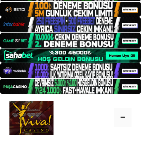
İçeriğe
atla
Menü