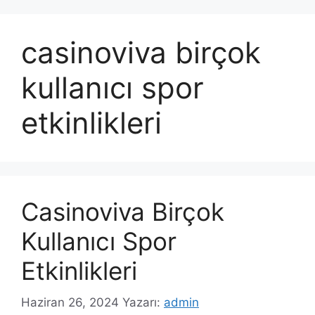
casinoviva birçok
kullanıcı spor
etkinlikleri
Casinoviva Birçok
Kullanıcı Spor
Etkinlikleri
Haziran 26, 2024
Yazarı:
admin