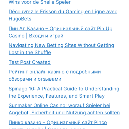
Wins voor de Snelle Speler
Découvrez le Frisson du Gaming en Ligne avec
HugoBets
Пин Ап Казино – Официальный сайт Pin Up
Casino | Входи и играй
Navigating New Betting Sites Without Getting
Lost in the Shuffle
Test Post Created
Рейтинг онлайн казино с подробными
обзорами и отзывами
Spinago 10: A Practical Guide to Understanding
the Experience, Features, and Smart Play
Sunmaker Online Casino: worauf Spieler bei
Angebot, Sicherheit und Nutzung achten sollten
Пинко казино – Официальный сайт Pinco