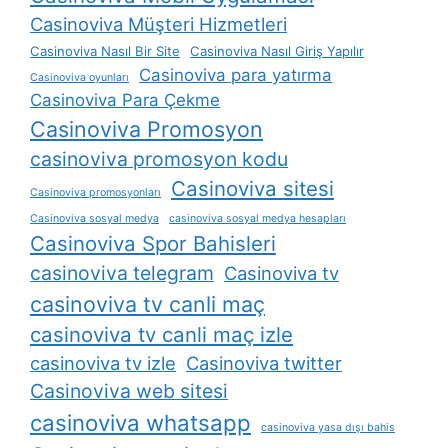
Casinoviva Müşteri Hizmetleri
Casinoviva Nasıl Bir Site
Casinoviva Nasıl Giriş Yapılır
Casinoviva para yatırma
Casinoviva oyunları
Casinoviva Para Çekme
Casinoviva Promosyon
casinoviva promosyon kodu
Casinoviva sitesi
Casinoviva promosyonları
Casinoviva sosyal medya
casinoviva sosyal medya hesapları
Casinoviva Spor Bahisleri
casinoviva telegram
Casinoviva tv
casinoviva tv canli maç
casinoviva tv canli maç izle
casinoviva tv izle
Casinoviva twitter
Casinoviva web sitesi
casinoviva whatsapp
casinoviva yasa dışı bahis