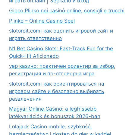
играть онлайн | Зеркало и вход
Gioco Plinko nei casinò online, consigli e trucchi
Plinko – Online Casino Spel
slotoroit.com: как оценить игровой сайт и
играть ответственно
N1 Bet Casino Slots: Fast‑Track Fun for the
Quick‑Hit Aficionado
yep казино: практичен ориентир за избор,
регистрация и по-отговорна игра
slotoroit.com: как ориентироваться на
игровом сайте и безопасно выбирать
развлечения
Magyar Online Casino: a legfrissebb
játékvariációk és bónuszok 2026-ban
Lolajack Casino mobile: szybkość,
bezpieczeństwo i dostęp do gier w każdej