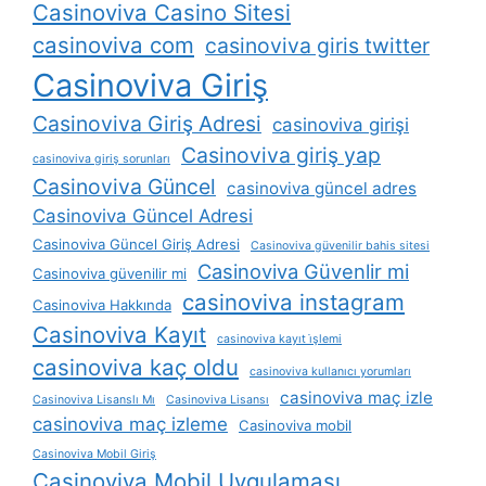
Casinoviva Casino Sitesi
casinoviva com
casinoviva giris twitter
Casinoviva Giriş
Casinoviva Giriş Adresi
casinoviva girişi
Casinoviva giriş yap
casinoviva giriş sorunları
Casinoviva Güncel
casinoviva güncel adres
Casinoviva Güncel Adresi
Casinoviva Güncel Giriş Adresi
Casinoviva güvenilir bahis sitesi
Casinoviva Güvenlir mi
Casinoviva güvenilir mi
casinoviva instagram
Casinoviva Hakkında
Casinoviva Kayıt
casinoviva kayıt i̇şlemi
casinoviva kaç oldu
casinoviva kullanıcı yorumları
casinoviva maç izle
Casinoviva Lisanslı Mı
Casinoviva Lisansı
casinoviva maç izleme
Casinoviva mobil
Casinoviva Mobil Giriş
Casinoviva Mobil Uygulaması