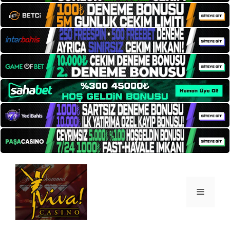
İçeriğe
atla
Menü