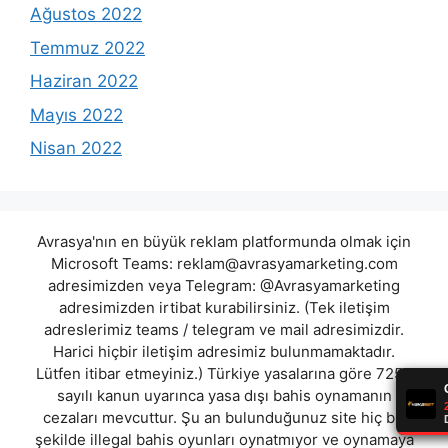
Ağustos 2022
Temmuz 2022
Haziran 2022
Mayıs 2022
Nisan 2022
Avrasya'nın en büyük reklam platformunda olmak için
Microsoft Teams:
reklam@avrasyamarketing.com
adresimizden veya Telegram: @Avrasyamarketing
adresimizden irtibat kurabilirsiniz. (Tek iletişim
adreslerimiz teams / telegram ve mail adresimizdir.
Harici hiçbir iletişim adresimiz bulunmamaktadır.
Lütfen itibar etmeyiniz.) Türkiye yasalarına göre 7258
sayılı kanun uyarınca yasa dışı bahis oynamanın
cezaları mevcuttur. Şu an bulunduğunuz site hiç bir
şekilde illegal bahis oyunları oynatmıyor ve oynamaya