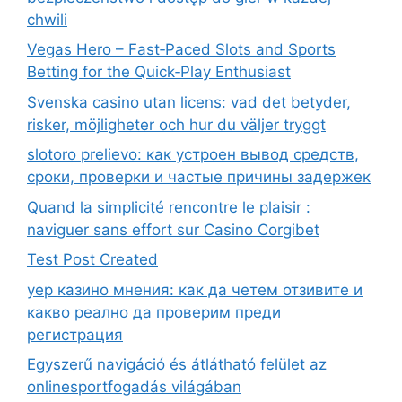
chwili
Vegas Hero – Fast‑Paced Slots and Sports
Betting for the Quick‑Play Enthusiast
Svenska casino utan licens: vad det betyder,
risker, möjligheter och hur du väljer tryggt
slotoro prelievo: как устроен вывод средств,
сроки, проверки и частые причины задержек
Quand la simplicité rencontre le plaisir :
naviguer sans effort sur Casino Corgibet
Test Post Created
yep казино мнения: как да четем отзивите и
какво реално да проверим преди
регистрация
Egyszerű navigáció és átlátható felület az
onlinesportfogadás világában