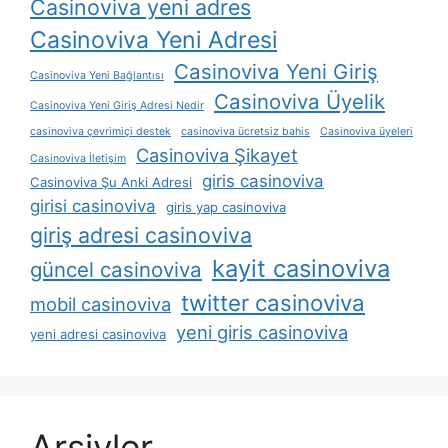
Casinoviva yeni adres
Casinoviva Yeni Adresi
Casinoviva Yeni Giriş
Casinoviva Yeni Bağlantısı
Casinoviva Üyelik
Casinoviva Yeni Giriş Adresi Nedir
casinoviva çevrimiçi destek
casinoviva ücretsiz bahis
Casinoviva üyeleri
Casinoviva Şikayet
Casinoviva İletişim
giris casinoviva
Casinoviva Şu Anki Adresi
girisi casinoviva
giris yap casinoviva
giriş adresi casinoviva
kayit casinoviva
güncel casinoviva
twitter casinoviva
mobil casinoviva
yeni giris casinoviva
yeni adresi casinoviva
Arşivler