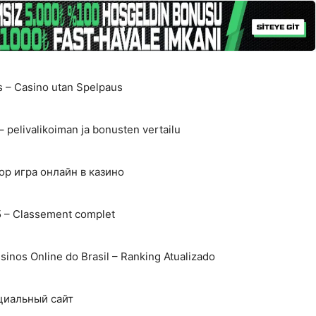
s – Casino utan Spelpaus
 pelivalikoiman ja bonusten vertailu
ор игра онлайн в казино
5 – Classement complet
inos Online do Brasil – Ranking Atualizado
ициальный сайт