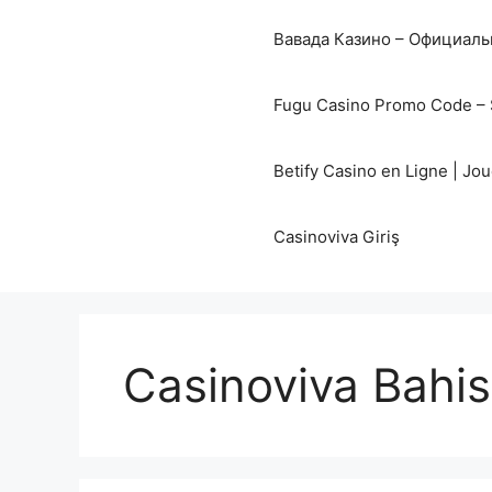
Вавада Казино – Официаль
Fugu Casino Promo Code – S
Betify Casino en Ligne | Jou
Casinoviva Giriş
Casinoviva Bahis 