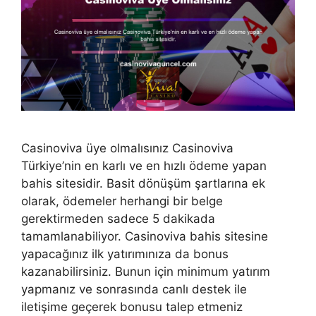
Casinoviva üye olmalısınız Casinoviva
Türkiye’nin en karlı ve en hızlı ödeme yapan
bahis sitesidir. Basit dönüşüm şartlarına ek
olarak, ödemeler herhangi bir belge
gerektirmeden sadece 5 dakikada
tamamlanabiliyor. Casinoviva bahis sitesine
yapacağınız ilk yatırımınıza da bonus
kazanabilirsiniz. Bunun için minimum yatırım
yapmanız ve sonrasında canlı destek ile
iletişime geçerek bonusu talep etmeniz