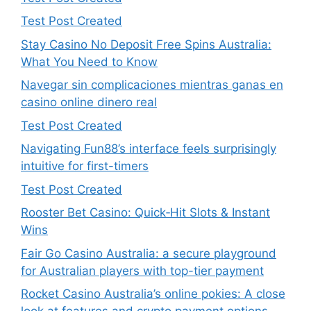
Test Post Created
Stay Casino No Deposit Free Spins Australia:
What You Need to Know
Navegar sin complicaciones mientras ganas en
casino online dinero real
Test Post Created
Navigating Fun88’s interface feels surprisingly
intuitive for first-timers
Test Post Created
Rooster Bet Casino: Quick‑Hit Slots & Instant
Wins
Fair Go Casino Australia: a secure playground
for Australian players with top-tier payment
Rocket Casino Australia’s online pokies: A close