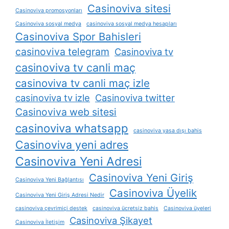
Casinoviva sitesi
Casinoviva promosyonları
Casinoviva sosyal medya
casinoviva sosyal medya hesapları
Casinoviva Spor Bahisleri
casinoviva telegram
Casinoviva tv
casinoviva tv canli maç
casinoviva tv canli maç izle
casinoviva tv izle
Casinoviva twitter
Casinoviva web sitesi
casinoviva whatsapp
casinoviva yasa dışı bahis
Casinoviva yeni adres
Casinoviva Yeni Adresi
Casinoviva Yeni Giriş
Casinoviva Yeni Bağlantısı
Casinoviva Üyelik
Casinoviva Yeni Giriş Adresi Nedir
casinoviva çevrimiçi destek
casinoviva ücretsiz bahis
Casinoviva üyeleri
Casinoviva Şikayet
Casinoviva İletişim