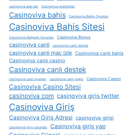
casinoviva alan adı
Casinoviva avantajları
Casinoviva bahis
Casinoviva Bahis Oyunları
Casinoviva Bahis Sitesi
Casinoviva Bonus
Casinoviva Bağlantı Sorunları
casinoviva canli
casinoviva canli destek
casinoviva canli maç izle
Casinoviva canlı bahis
Casinoviva canlı casino
Casinoviva canlı destek
Casinoviva Casino
casinoviva canlı oyunları
casinoviva canlı poker
Casinoviva Casino Sitesi
casinoviva com
casinoviva giris twitter
Casinoviva Giriş
Casinoviva Giriş Adresi
casinoviva girişi
Casinoviva giriş yap
casinoviva giriş sorunları
Casinoviva Güncel