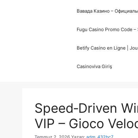
Вавада Казино – Официаль
Fugu Casino Promo Code – S
Betify Casino en Ligne | Jou
Casinoviva Giriş
Speed‑Driven Wi
VIP – Gioco Velo
Temmuz 2, 2026
Yazarı:
adm_432bc7