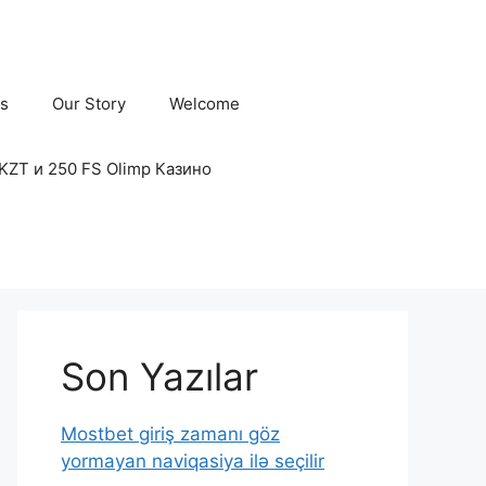
us
Our Story
Welcome
KZT и 250 FS Olimp Казино
Son Yazılar
Mostbet giriş zamanı göz
yormayan naviqasiya ilə seçilir