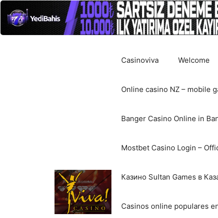
İçeriğe
atla
Casinoviva
Welcome
Online casino NZ – mobile g
Banger Casino Online in Ba
Mostbet Casino Login – Offi
Казино Sultan Games в Каз
Casinos online populares e