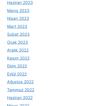
Haziran 2023
Mayıs 2023
Nisan 2023
Mart 2023
Şubat 2023
Ocak 2023
Aralık 2022
Kasım 2022
Ekim 2022
Eylül 2022
Ağustos 2022
Temmuz 2022
Haziran 2022
Mayıs 2022