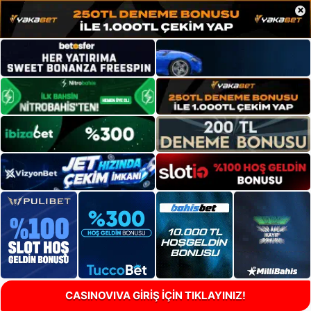
×
CASINOVIVA GİRİŞ İÇİN TIKLAYINIZ!