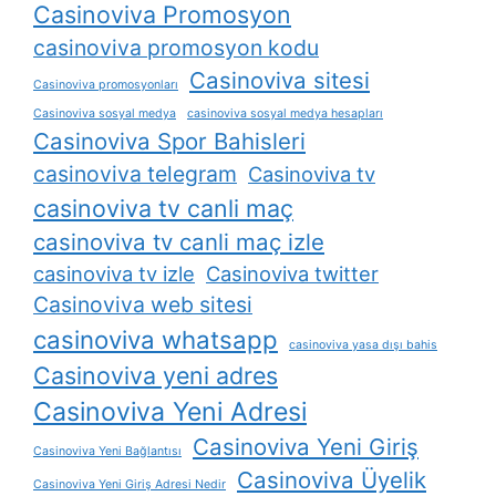
Casinoviva Promosyon
casinoviva promosyon kodu
Casinoviva sitesi
Casinoviva promosyonları
Casinoviva sosyal medya
casinoviva sosyal medya hesapları
Casinoviva Spor Bahisleri
casinoviva telegram
Casinoviva tv
casinoviva tv canli maç
casinoviva tv canli maç izle
casinoviva tv izle
Casinoviva twitter
Casinoviva web sitesi
casinoviva whatsapp
casinoviva yasa dışı bahis
Casinoviva yeni adres
Casinoviva Yeni Adresi
Casinoviva Yeni Giriş
Casinoviva Yeni Bağlantısı
Casinoviva Üyelik
Casinoviva Yeni Giriş Adresi Nedir