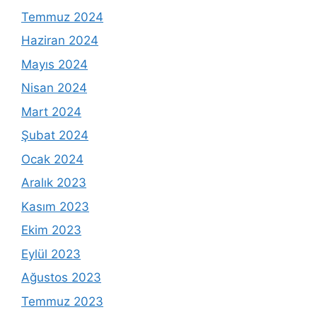
Temmuz 2024
Haziran 2024
Mayıs 2024
Nisan 2024
Mart 2024
Şubat 2024
Ocak 2024
Aralık 2023
Kasım 2023
Ekim 2023
Eylül 2023
Ağustos 2023
Temmuz 2023