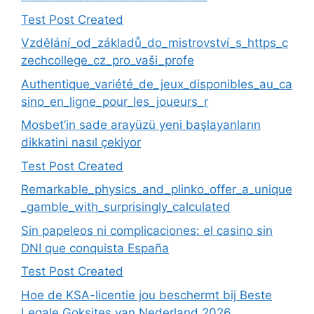
Test Post Created
Vzdělání_od_základů_do_mistrovství_s_https_c
zechcollege_cz_pro_vaši_profe
Authentique_variété_de_jeux_disponibles_au_ca
sino_en_ligne_pour_les_joueurs_r
Mosbet’in sade arayüzü yeni başlayanların
dikkatini nasıl çekiyor
Test Post Created
Remarkable_physics_and_plinko_offer_a_unique
_gamble_with_surprisingly_calculated
Sin papeleos ni complicaciones: el casino sin
DNI que conquista España
Test Post Created
Hoe de KSA-licentie jou beschermt bij Beste
Legale Goksites van Nederland 2026