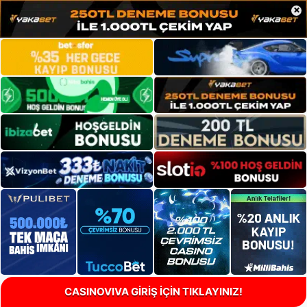
×
CASINOVIVA GİRİŞ İÇİN TIKLAYINIZ!