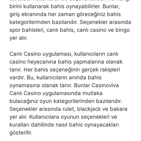
birini kullanarak bahis oynayabilirler. Bunlar,
giriş ekranında her zaman göreceğiniz bahis
kategorilerinden bazılarıdır. Seçenekler arasında
spor bahisleri, canlı bahis, canlı casino ve bingo
yer alır.
Canlı Casino uygulaması, kullanıcıların canlı
casino heyecanına bahis yapmalarına olanak
tanır. Her bahis seçeneğinin gerçek rakipleri
vardır. Bu, kullanıcıların anında bahis
oynamasına olanak tanır. Bunlar Casinoviva
Canlı Casino uygulamasında mutlaka
bulacağınız oyun kategorilerinden bazılarıdır.
Seçenekler arasında rulet, blackjack ve bakara
yer alır. Kullanıcılara oyunun seçenekleri ve
kuralları dahilinde nasıl bahis oynayacakları
gösterilir.