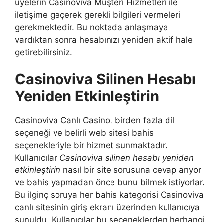
üyelerin Casinoviva Müşteri Hizmetleri ile
iletişime geçerek gerekli bilgileri vermeleri
gerekmektedir. Bu noktada anlaşmaya
vardıktan sonra hesabınızı yeniden aktif hale
getirebilirsiniz.
Casinoviva Silinen Hesabı
Yeniden Etkinleştirin
Casinoviva Canlı Casino, birden fazla dil
seçeneği ve belirli web sitesi bahis
seçenekleriyle bir hizmet sunmaktadır.
Kullanıcılar
Casinoviva silinen hesabı yeniden
etkinleştirin
nasıl bir site sorusuna cevap arıyor
ve bahis yapmadan önce bunu bilmek istiyorlar.
Bu ilginç soruya her bahis kategorisi Casinoviva
canlı sitesinin giriş ekranı üzerinden kullanıcıya
sunuldu. Kullanıcılar bu seçeneklerden herhangi