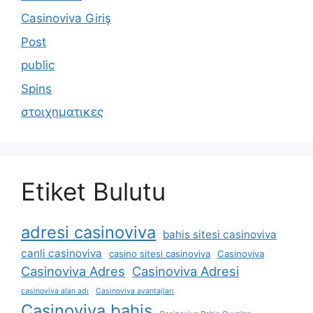
Casinoviva Giriş
Post
public
Spins
στοιχηματικες
Etiket Bulutu
adresi casinoviva
bahis sitesi casinoviva
canli casinoviva
casino sitesi casinoviva
Casinoviva
Casinoviva Adres
Casinoviva Adresi
casinoviva alan adı
Casinoviva avantajları
Casinoviva bahis